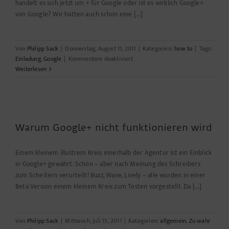
handelt es sich jetzt um + für Google oder ist es wirklich Google+
von Google? Wir hatten auch schon eine [...]
Von
Philipp Sack
|
Donnerstag, August 11, 2011
|
Kategorien:
how to
|
Tags:
für
Einladung
,
Google
|
Kommentare deaktiviert
Google+
Weiterlesen
Warum Google+ nicht funktionieren wird
Einem kleinem illustrem Kreis innerhalb der Agentur ist ein Einblick
in Google+ gewährt. Schön – aber nach Meinung des Schreibers
zum Scheitern verurteilt! Buzz, Wave, Lively – alle wurden in einer
Beta Version einem kleinem Kreis zum Testen vorgestellt. Da [...]
Von
Philipp Sack
|
Mittwoch, Juli 13, 2011
|
Kategorien:
allgemein
,
Zu wahr