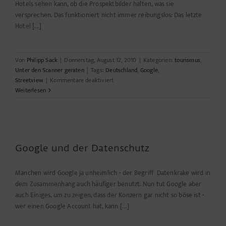
Hotels sehen kann, ob die Prospektbilder halten, was sie
versprechen. Das funktioniert nicht immer reibungslos: Das letzte
Hotel [...]
Von
Philipp Sack
|
Donnerstag, August 12, 2010
|
Kategorien:
tourismus
,
Unter den Scanner geraten
|
Tags:
Deutschland
,
Google
,
für
Streetview
|
Kommentare deaktiviert
Die
Weiterlesen
Angst
der
Politiker
vor
Google
Google und der Datenschutz
Manchen wird Google ja unheimlich - der Begriff Datenkrake wird in
dem Zusammenhang auch häufiger benutzt. Nun tut Google aber
auch Einiges, um zu zeigen, dass der Konzern gar nicht so böse ist -
wer einen Google Account hat, kann [...]