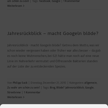
um schön zu sein!
|
Tags:
facebook
,
Google
|
1 Kommentar
Weiterlesen
Jahresrückblick – macht Googeln blöde?
Jahresrückblick - macht Googeln blöde? Getreu dem Motto, was wir
schon wieder vergessen haben oder früher war alles besser – da gab
es noch keine Wutmenschen, bei S21 hätte man noch auf eine neue
Linie im Nahverkehr vermutet und Ölfressende Bakterien standen
auf der Liste der zu entdeckenden Spezies.
Von
Philipp Sack
|
Dienstag, Dezember 21, 2010
|
Kategorien:
allgemein
,
Zu wahr um schön zu sein!
|
Tags:
Bing
,
Blöde? Jahresrückblick
,
Google
,
Streetview
|
1 Kommentar
Weiterlesen