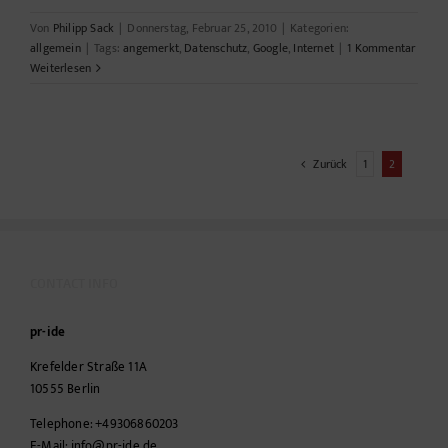
Von
Philipp Sack
|
Donnerstag, Februar 25, 2010
|
Kategorien:
allgemein
|
Tags:
angemerkt
,
Datenschutz
,
Google
,
Internet
|
1 Kommentar
Weiterlesen
Zurück
1
2
CONTACT INFO
pr-ide
Krefelder Straße 11A
10555
Berlin
Telephone:
+49306860203
E-Mail:
info@pr-ide.de