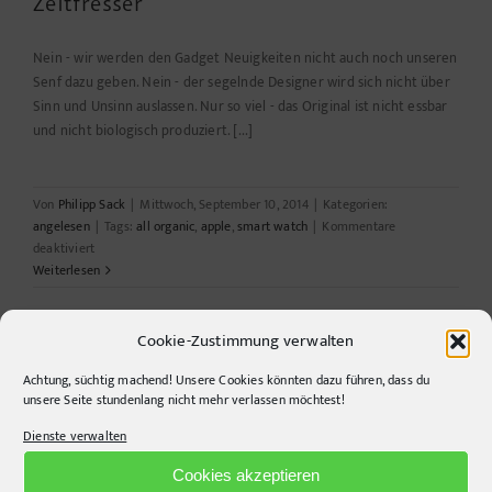
Zeitfresser
Nein - wir werden den Gadget Neuigkeiten nicht auch noch unseren
Senf dazu geben. Nein - der segelnde Designer wird sich nicht über
Sinn und Unsinn auslassen. Nur so viel - das Original ist nicht essbar
und nicht biologisch produziert. [...]
Von
Philipp Sack
|
Mittwoch, September 10, 2014
|
Kategorien:
angelesen
|
Tags:
all organic
,
apple
,
smart watch
|
Kommentare
für
deaktiviert
Zeitfresser
Weiterlesen
Cookie-Zustimmung verwalten
Achtung, süchtig machend! Unsere Cookies könnten dazu führen, dass du
unsere Seite stundenlang nicht mehr verlassen möchtest!
Dienste verwalten
CONTACT INFO
Cookies akzeptieren