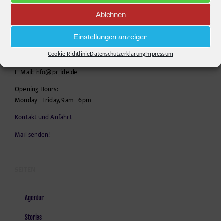
Ablehnen
pr-ide
Krefelder Straße 11A
Einstellungen anzeigen
10555
Berlin
Cookie-Richtlinie
Datenschutzerklärung
Impressum
Telephone:
+49306860203
E-Mail:
info@pr-ide.de
Opening Hours:
Monday - Friday, 9am - 6pm
Kontakt und Anfahrt
Mail senden!
SEITEN
Agentur
Stories