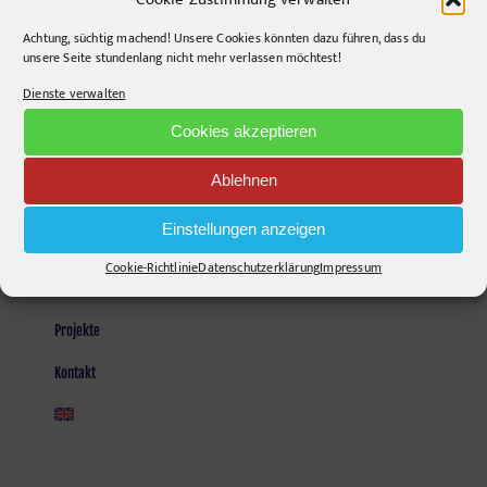
Opening Hours:
Monday - Friday, 9am - 6pm
Achtung, süchtig machend! Unsere Cookies könnten dazu führen, dass du
unsere Seite stundenlang nicht mehr verlassen möchtest!
Kontakt und Anfahrt
Dienste verwalten
Mail senden!
Cookies akzeptieren
Ablehnen
SEITEN
Einstellungen anzeigen
Agentur
Cookie-Richtlinie
Datenschutzerklärung
Impressum
Stories
Projekte
Kontakt