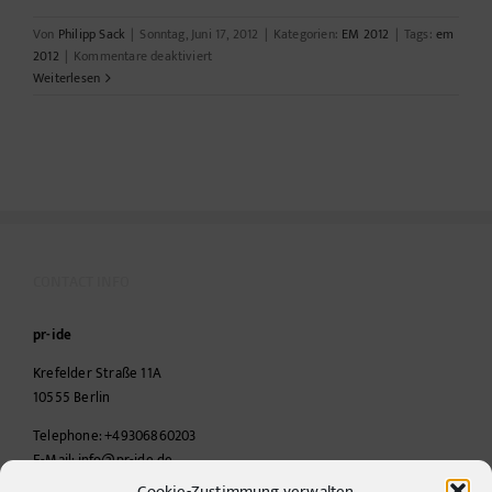
Von
Philipp Sack
|
Sonntag, Juni 17, 2012
|
Kategorien:
EM 2012
|
Tags:
em
für
2012
|
Kommentare deaktiviert
EM
Weiterlesen
2012
CONTACT INFO
pr-ide
Krefelder Straße 11A
10555
Berlin
Telephone:
+49306860203
E-Mail:
info@pr-ide.de
Cookie-Zustimmung verwalten