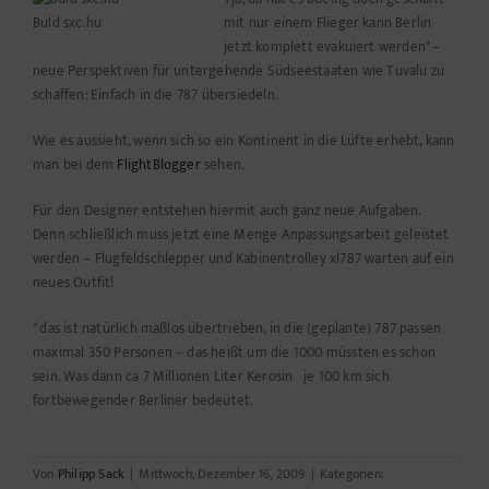
Buld sxc.hu
mit nur einem Flieger kann Berlin
jetzt komplett evakuiert werden* –
neue Perspektiven für untergehende Südseestaaten wie Tuvalu zu
schaffen: Einfach in die 787 übersiedeln.
Wie es aussieht, wenn sich so ein Kontinent in die Lüfte erhebt, kann
man bei dem
FlightBlogger
sehen.
Für den Designer entstehen hiermit auch ganz neue Aufgaben.
Denn schließlich muss jetzt eine Menge Anpassungsarbeit geleistet
werden – Flugfeldschlepper und Kabinentrolley xl787 warten auf ein
neues Outfit!
* das ist natürlich maßlos übertrieben, in die (geplante) 787 passen
maximal 350 Personen – das heißt um die 1000 müssten es schon
sein. Was dann ca 7 Millionen Liter Kerosin je 100 km sich
fortbewegender Berliner bedeutet.
Von
Philipp Sack
|
Mittwoch, Dezember 16, 2009
|
Kategorien: