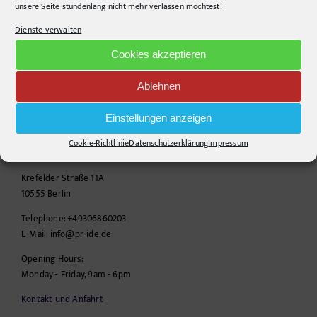
unsere Seite stundenlang nicht mehr verlassen möchtest!
Dienste verwalten
Cookies akzeptieren
Ablehnen
Einstellungen anzeigen
CONTACT INFO
Cookie-Richtlinie
Datenschutzerklärung
Impressum
pr-ide
Krefelder Straße 11A
10555
Berlin
Telephone:
+49306860203
E-Mail:
info@pr-ide.de
Opening Hours:
Monday - Friday, 9am - 6pm
Kontakt und Anfahrt