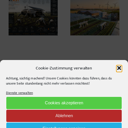
Warum die
Agrarwelt 2035 –
Energiewende auf
Landwirtschaft nach
dem Acker nicht im
dem Wendepunkt*
Motorraum beginnt
Cookie-Zustimmung verwalten
Achtung, süchtig machend! Unsere Cookies könnten dazu führen, dass du
CONTACT INFO
unsere Seite stundenlang nicht mehr verlassen möchtest!
Dienste verwalten
pr-ide
Cookies akzeptieren
Krefelder Straße 11A
10555
Berlin
Ablehnen
Telephone:
+49306860203