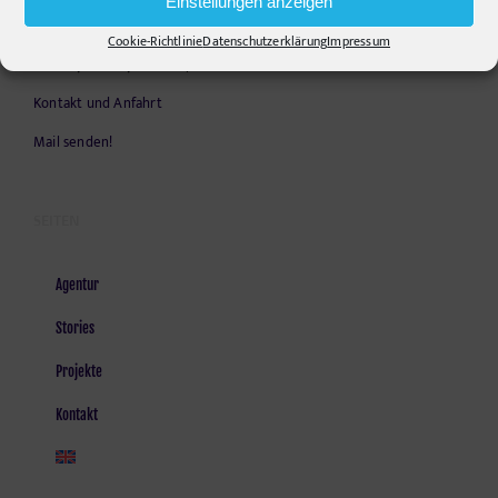
E-Mail:
info@pr-ide.de
Einstellungen anzeigen
Opening Hours:
Cookie-Richtlinie
Datenschutzerklärung
Impressum
Monday - Friday, 9am - 6pm
Kontakt und Anfahrt
Mail senden!
SEITEN
Agentur
Stories
Projekte
Kontakt