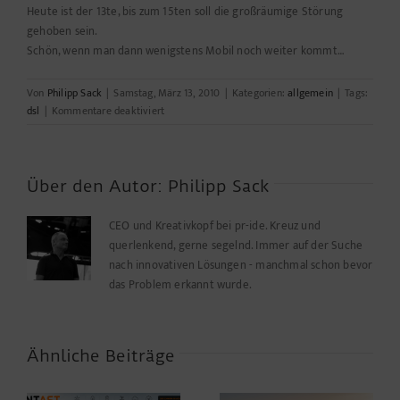
Heute ist der 13te, bis zum 15ten soll die großräumige Störung
gehoben sein.
Schön, wenn man dann wenigstens Mobil noch weiter kommt…
Von
Philipp Sack
|
Samstag, März 13, 2010
|
Kategorien:
allgemein
|
Tags:
für
dsl
|
Kommentare deaktiviert
Offline
in
die
Steinzeit
Über den Autor:
Philipp Sack
CEO und Kreativkopf bei pr-ide. Kreuz und
querlenkend, gerne segelnd. Immer auf der Suche
nach innovativen Lösungen - manchmal schon bevor
das Problem erkannt wurde.
Ähnliche Beiträge