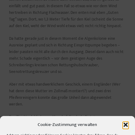
einfällt und gut passt. In diesem Fall so etwas wie vor dem Wind
hertreiben in Richtung Flachwasser. Den enten mal eben „Guten
Tag“ sagen. Dort, wo 1,3 Meter Tiefe für den Kiel (scheint die Sonne
auf den Kiel, weht der Wind wohl etwas viel) nicht richtig hinpasst.
Da hatte gerade just in diesem Moment die Algenkolonie eine
Ausreise geplant und sich in Richtung Einspritzpumpe begeben –
leider passten nicht alle durch den Ausgang. Diesel dann auch nicht
mehr. Schade eigentlich – vor dem geistigen Auge des
Schreiberlings kreisen schon Rettungshubschrauber,
Seenotrettungskreuzer und so.
Aber mit etwas handwerklichem Geschick, einem Engländer (Wer
hat denn diese Mutter im Zollmaß montiert?) und zwei drei
Pfeifenreinigern konnte das große Unheil dann abgewendet
werden.
Der Thinktank blieb vom Algenbefall unbehelligt ;)
Cookie-Zustimmung verwalten
Von
Philipp Sack
|
Montag, Mai 30, 2011
|
Kategorien:
allgemein
,
how to
,