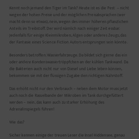
Kennt noch jemand den Tiger im Tank? Heute ist es die Pest – nicht
wegen der hohen Preise und der möglichen Preisabsprachen (wer
macht denn so etwas), nein, wegen des immer höheren pflanzlichen
Anteils im Treibstoff. Der wird nämlich nach einiger Zeit essbar.
Jedenfalls für einige Kleinmikroben, Algen oder anderes Zeugs, das
der Fantasie eines Science Fiction Autors entsprungen sein könnte.
Besonders betroffen: Wasserfahrzeuge. Da bildet sich gerne das ein
oder andere Kondenswassertröppfchen an der kühlen Tankwand. Da
die Bakterien
auch nicht nur von Diesel und Liebe leben können,
bekommen sie mit der flüssigen Zugabe den richtigen Nährstoff.
Das erhöht nicht nur den Verbrauch – neben dem Motor muss jetzt
auch noch die Rasselbande der Mikroben im Tank durchgefüttert
werden – nein, das kann auch zu starker Erhöhung des
Adrenalinspiegels führen!
Wie das?
Sicher kennen einige der treuen Leser die Insel Hiddensee, genau