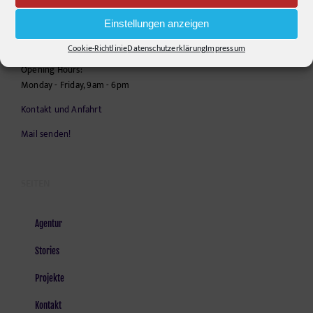
10555
Berlin
Einstellungen anzeigen
Telephone:
+49306860203
E-Mail:
info@pr-ide.de
Cookie-Richtlinie
Datenschutzerklärung
Impressum
Opening Hours:
Monday - Friday, 9am - 6pm
Kontakt und Anfahrt
Mail senden!
SEITEN
Agentur
Stories
Projekte
Kontakt