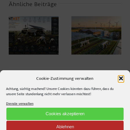
Ähnliche Beiträge
Warum die
Agrarwelt 2035 –
Energiewende auf
Landwirtschaft nach
dem Acker nicht im
dem Wendepunkt*
Motorraum beginnt
Cookie-Zustimmung verwalten
Achtung, süchtig machend! Unsere Cookies könnten dazu führen, dass du
unsere Seite stundenlang nicht mehr verlassen möchtest!
CONTACT INFO
Dienste verwalten
Cookies akzeptieren
pr-ide
Krefelder Straße 11A
Ablehnen