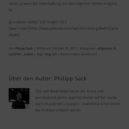
reicht ja wenn die Unterhaltung mit dem eigenen Telefon möglich
ist.
[pro-player width=’530′ height=’253′
type=’video‘]http://www.youtube.com/watch?v=hckrig2BwNY[/pro-
player]
Von
Philipp Sack
|
Mittwoch, Oktober 19, 2011
|
Kategorien:
allgemein
,
it
für
could be..
,
tubed
|
Tags:
sing
,
siri
|
Kommentare deaktiviert
Sing
along
with
Siri
Über den Autor:
Philipp Sack
CEO und Kreativkopf bei pr-ide. Kreuz und
querlenkend, gerne segelnd. Immer auf der Suche
nach innovativen Lösungen - manchmal schon bevor
das Problem erkannt wurde.