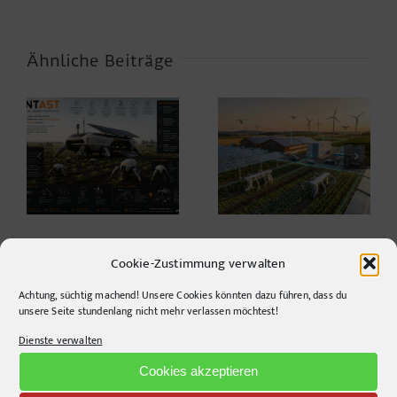
Ähnliche Beiträge
Warum die
Agrarwelt 2035 –
Energiewende auf
Landwirtschaft nach
dem Acker nicht im
dem Wendepunkt*
Motorraum beginnt
Cookie-Zustimmung verwalten
Achtung, süchtig machend! Unsere Cookies könnten dazu führen, dass du
unsere Seite stundenlang nicht mehr verlassen möchtest!
Dienste verwalten
CONTACT INFO
Cookies akzeptieren