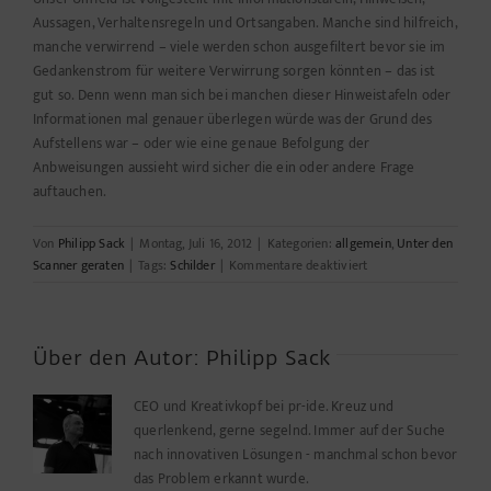
Aussagen, Verhaltensregeln und Ortsangaben. Manche sind hilfreich,
manche verwirrend – viele werden schon ausgefiltert bevor sie im
Gedankenstrom für weitere Verwirrung sorgen könnten – das ist
gut so. Denn wenn man sich bei manchen dieser Hinweistafeln oder
Informationen mal genauer überlegen würde was der Grund des
Aufstellens war – oder wie eine genaue Befolgung der
Anbweisungen aussieht wird sicher die ein oder andere Frage
auftauchen.
Von
Philipp Sack
|
Montag, Juli 16, 2012
|
Kategorien:
allgemein
,
Unter den
für
Scanner geraten
|
Tags:
Schilder
|
Kommentare deaktiviert
Schilder
eines
Wochenendes
Über den Autor:
Philipp Sack
CEO und Kreativkopf bei pr-ide. Kreuz und
querlenkend, gerne segelnd. Immer auf der Suche
nach innovativen Lösungen - manchmal schon bevor
das Problem erkannt wurde.