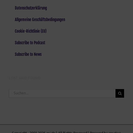
Datenschutzerklärung
Allgemeine Geschäftsbedingungen
Cookie-Richtlinie (EU)
Subscribe to Podcast
Subscribe to News
LOST AND FOUND
Suche
nach:
Copyright - 2001-2026 pr-ide | All Rights Reserved | Powered by creative