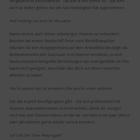
Vergessens zu entschwinden. Das war schon immer so – das wird
auch so weiter gehen, nur die Geschwindigkeit hat zugenommen.
And nothing can ever be the same
Damit wird es auch immer schwieriger, Visionen zu entwickeln.
Konnten bei einem Raumschiff Orion noch Bleistiftanspitzer
(Wurden für den Holzgegenstand auf dem Artikelfoto benötigt) als
Bedienelemente den Zuschauer in Erstaunen versetzen, so sind
heute visionäre Holografie Darstellungen von Anzeigetafeln im Film
kaum noch geeignet, Vorschüler den Blick von ihrem Smartfon
ablenken zu lassen.
You’re spaced out on sensation, like you’re under sedation
Gut das es jetzt Berufsgruppen gibt – die sich professionell mit
Visionen auseinandersetzen und entwickeln., damit wir morgen
noch was zum Staunen haben, an das wir uns dann in ein paar Jahren
oder Jahrzehnten gerne wieder zurück erinnern.
Let’s do the Time Warp again!