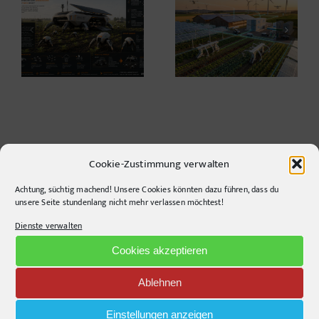
Warum die
Agrarwelt 2035 –
Energiewende auf
Landwirtschaft nach
dem Acker nicht im
dem Wendepunkt*
Motorraum beginnt
Cookie-Zustimmung verwalten
Achtung, süchtig machend! Unsere Cookies könnten dazu führen, dass du
CONTACT INFO
unsere Seite stundenlang nicht mehr verlassen möchtest!
Dienste verwalten
pr-ide
Krefelder Straße 11A
Cookies akzeptieren
10555
Berlin
Ablehnen
Telephone:
+49306860203
E-Mail:
info@pr-ide.de
Einstellungen anzeigen