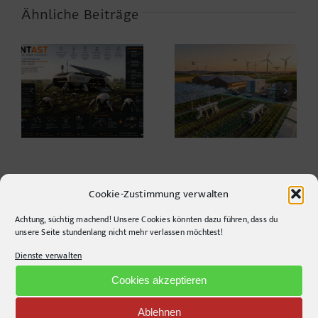
Ähnliche Beiträge
Warum die
Agrarwelt 2035 –
Energiewende auf
Landwirtschaft nach
dem Acker nicht im
dem Wendepunkt*
Motorraum beginnt
Cookie-Zustimmung verwalten
Achtung, süchtig machend! Unsere Cookies könnten dazu führen, dass du
unsere Seite stundenlang nicht mehr verlassen möchtest!
CONTACT INFO
Dienste verwalten
Cookies akzeptieren
pr-ide
Krefelder Straße 11A
Ablehnen