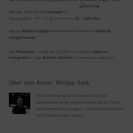
Wie war noch mal die
Facemark
für
Yoyo spielen?
（*＾＾）/~~~~~~~~~~◎
–
mehr hier.
Warum
Multihull segeln
aufreibender sein kann als
Monohull
Anlegemanöver
.
Von
Philipp Sack
|
Freitag, April 12, 2013
|
Kategorien:
allgemein
,
für
Freitaglinklist
|
Tags:
Multihull
,
Strohhüte
|
Kommentare deaktiviert
Die
Linkliste
zum
Wochenende
Über den Autor:
Philipp Sack
CEO und Kreativkopf bei pr-ide. Kreuz und
querlenkend, gerne segelnd. Immer auf der Suche
nach innovativen Lösungen - manchmal schon bevor
das Problem erkannt wurde.