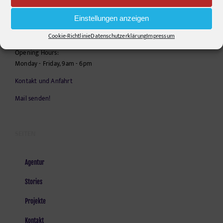
10555
Berlin
Einstellungen anzeigen
Telephone:
+49306860203
E-Mail:
info@pr-ide.de
Cookie-Richtlinie
Datenschutzerklärung
Impressum
Opening Hours:
Monday - Friday, 9am - 6pm
Kontakt und Anfahrt
Mail senden!
SEITEN
Agentur
Stories
Projekte
Kontakt