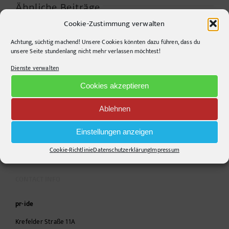
Ähnliche Beiträge
Cookie-Zustimmung verwalten
Achtung, süchtig machend! Unsere Cookies könnten dazu führen, dass du
unsere Seite stundenlang nicht mehr verlassen möchtest!
Warum die
Agrarwelt 2035 –
Energiewende auf
Dienste verwalten
Landwirtschaft nach
dem Acker nicht im
dem Wendepunkt*
Motorraum beginnt
Cookies akzeptieren
Ablehnen
Einstellungen anzeigen
Cookie-Richtlinie
Datenschutzerklärung
Impressum
CONTACT INFO
pr-ide
Krefelder Straße 11A