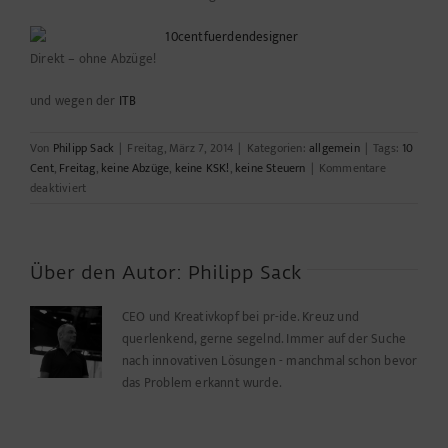
Direkt – ohne Abzüge!
und wegen der
ITB
Von
Philipp Sack
|
Freitag, März 7, 2014
|
Kategorien:
allgemein
|
Tags:
10
Cent
,
Freitag
,
keine Abzüge
,
keine KSK!
,
keine Steuern
|
Kommentare
für
deaktiviert
Freitag
gibt
es
…..
Über den Autor:
Philipp Sack
Geld!
CEO und Kreativkopf bei pr-ide. Kreuz und
querlenkend, gerne segelnd. Immer auf der Suche
nach innovativen Lösungen - manchmal schon bevor
das Problem erkannt wurde.