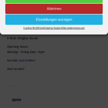
Ablehnen
pr-ide
Krefelder Straße 11A
Einstellungen anzeigen
10555
Berlin
Cookie-Richtlinie
Datenschutzerklärung
Impressum
Telephone:
+49306860203
E-Mail:
info@pr-ide.de
Opening Hours:
Monday - Friday, 9am - 6pm
Kontakt und Anfahrt
Mail senden!
SEITEN
Agentur