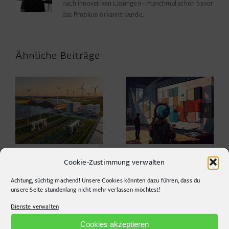
nach innovativen Lösungen - manchmal schon bevor
das Problem erkannt wurde.
Ähnliche Beiträge
Farbwerte,
Design ist kein Stil,
verschwundene
sondern eine
m
Funktionen und ein
Entscheidung.
t
kleines Helferlein
Cookie-Zustimmung verwalten
Achtung, süchtig machend! Unsere Cookies könnten dazu führen, dass du
unsere Seite stundenlang nicht mehr verlassen möchtest!
Dienste verwalten
Cookies akzeptieren
CONTACT INFO