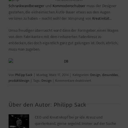
Schrankwandbeweger
und
Kommodenschubser
muss der Designer
gestehen, die einheimischen Äutle-Bauer etwas aus den Augen
verloren zu haben – macht wohl der Vorsprung von
Kreativität
…
Umso freudiger überrascht ward dann der Formgeber, einen Wagen
von dem Fabrikanten mit dem reduzierten Fadenkreuz zu
entdecken, das doch eigentlich ganz gut gelungen ist. Doch, ehrlich,
muss man zugeben.
Von
Philipp Sack
|
Montag, März 17, 2014
|
Kategorien:
Design
,
diesunddas
,
für
produktdesign
|
Tags:
Design
|
Kommentare deaktiviert
Schrankwand
vs.
Sterntaler
Über den Autor:
Philipp Sack
CEO und Kreativkopf bei pr-ide. Kreuz und
querlenkend, gerne segelnd. Immer auf der Suche