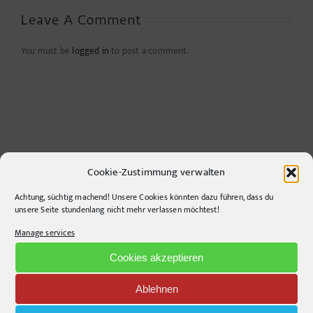
Leave A Comment
You must be
logged in
to post a comment.
Cookie-Zustimmung verwalten
Achtung, süchtig machend! Unsere Cookies könnten dazu führen, dass du
unsere Seite stundenlang nicht mehr verlassen möchtest!
CONTACT INFO
Manage services
pr-ide
Cookies akzeptieren
Krefelder Straße 11A
10555
Berlin
Ablehnen
Telephone:
+49306860203