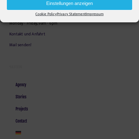
Einstellungen anzeigen
E-Mail:
info@pr-ide.de
Cookie Policy
Privacy Statement
Impressum
Opening Hours:
Monday - Friday, 9am - 6pm
Kontakt und Anfahrt
Mail senden!
SEITEN
Agency
Stories
Projects
Contact