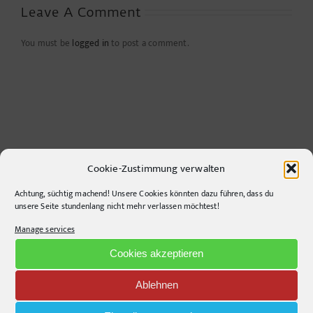
Leave A Comment
You must be
logged in
to post a comment.
Cookie-Zustimmung verwalten
Achtung, süchtig machend! Unsere Cookies könnten dazu führen, dass du
CONTACT INFO
unsere Seite stundenlang nicht mehr verlassen möchtest!
Manage services
pr-ide
Cookies akzeptieren
Krefelder Straße 11A
10555
Berlin
Ablehnen
Telephone:
+49306860203