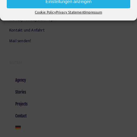
E-Mail:
info@pr-ide.de
Einstellungen anzeigen
Cookie Policy
Privacy Statement
Impressum
Opening Hours:
Monday - Friday, 9am - 6pm
Kontakt und Anfahrt
Mail senden!
SEITEN
Agency
Stories
Projects
Contact