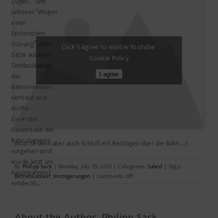
Zuges…” und
seltener “Wegen
einer
technischen
Störung”, alles
Click 'I agree' to enable Youtube
Sätze aus dem
Cookie Policy
Textbaukasten
I agree
der
Bahnreisenden
vertraut sein
dürfte.
Ein erster
Hinweis wie die
Bahn dagegen
Jetzt ist dann aber auch Schluß mit Beiträgen über die Bahn… ;)
vorgehen wird
wurde jetzt am
By
Philipp Sack
|
Monday, July 29, 2013
|
Categories:
tubed
|
Tags:
Hauptbahnhof
on
Betriebsablauf
,
Verzögerungen
|
Comments Off
entdeckt…
Neues
Programm
gegen
Verspätungen
About the Author:
Philipp Sack