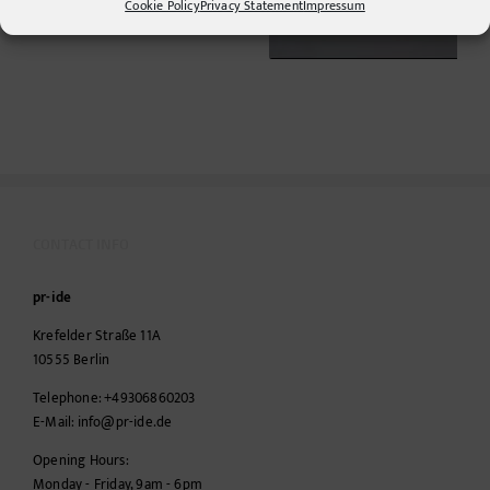
Cookie Policy
Privacy Statement
Impressum
CONTACT INFO
pr-ide
Krefelder Straße 11A
10555
Berlin
Telephone:
+49306860203
E-Mail:
info@pr-ide.de
Opening Hours:
Monday - Friday, 9am - 6pm