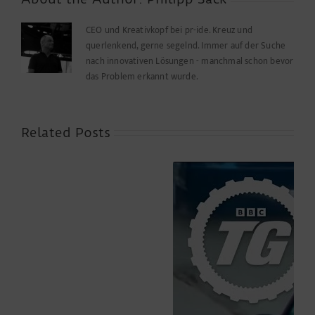
entdeckt..
CEO und Kreativkopf bei pr-ide. Kreuz und
querlenkend, gerne segelnd. Immer auf der Suche
nach innovativen Lösungen - manchmal schon bevor
das Problem erkannt wurde.
Related Posts
Es
ist
Montag
und
Alles fake?
ich
will
ein
Formular
ausfüllen