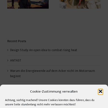
Recent Posts
Design Study: An open idea to combat rising heat
ANTAST
Warum die Energiewende auf dem Acker nicht im Motorraum
beginnt
Color values, missing functions and a little helper
Cookie-Zustimmung verwalten
Design ist kein Stil, sondern eine Entscheidung.
Achtung, süchtig machend! Unsere Cookies könnten dazu führen, dass du
unsere Seite stundenlang nicht mehr verlassen möchtest!