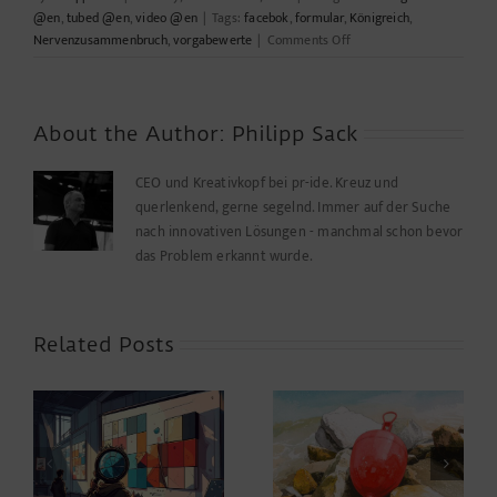
@en
,
tubed @en
,
video @en
|
Tags:
facebok
,
formular
,
Königreich
,
on
Nervenzusammenbruch
,
vorgabewerte
|
Comments Off
Es
ist
Montag
und
About the Author:
Philipp Sack
ich
will
CEO und Kreativkopf bei pr-ide. Kreuz und
ein
querlenkend, gerne segelnd. Immer auf der Suche
Formular
nach innovativen Lösungen - manchmal schon bevor
ausfüllen
das Problem erkannt wurde.
Related Posts
ng
When Thrift Cuts
Mit der Schrankwand
le
the Line
unterwegs