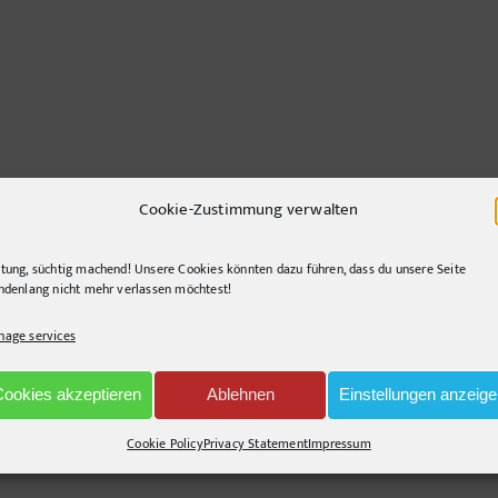
Cookie-Zustimmung verwalten
tung, süchtig machend! Unsere Cookies könnten dazu führen, dass du unsere Seite
ndenlang nicht mehr verlassen möchtest!
age services
nd querlenkend, gerne segelnd. Immer auf der Suche nach innovativen Lösunge
Cookies akzeptieren
Ablehnen
Einstellungen anzeig
Cookie Policy
Privacy Statement
Impressum