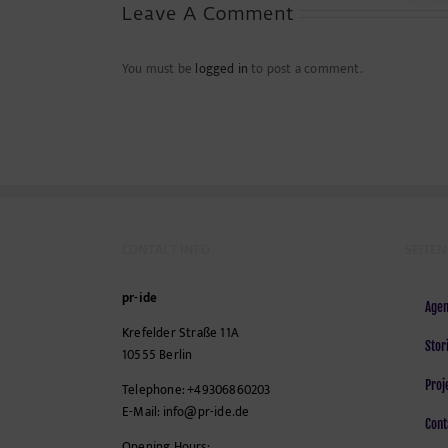
Leave A Comment
You must be
logged in
to post a comment.
CONTACT INFO
SEITEN
pr-ide
Agen
Krefelder Straße 11A
Stor
10555
Berlin
Proj
Telephone:
+49306860203
E-Mail:
info@pr-ide.de
Cont
Opening Hours: