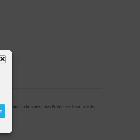
n - manchmal schon bevor das Problem erkannt wurde.
en