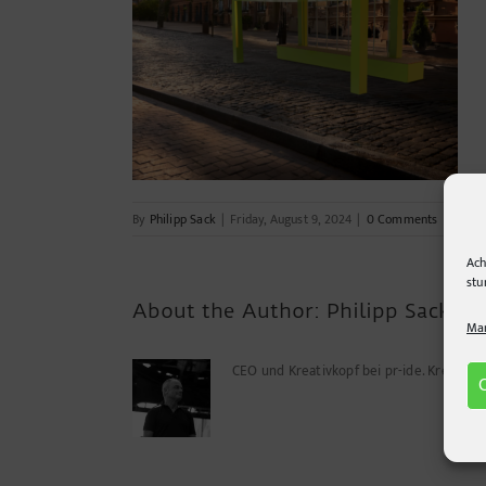
By
Philipp Sack
|
Friday, August 9, 2024
|
0 Comments
Ach
stu
About the Author:
Philipp Sack
Man
CEO und Kreativkopf bei pr-ide. Kreuz u