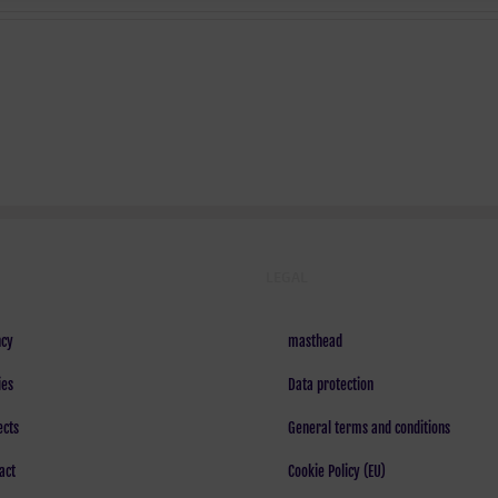
LEGAL
cy
masthead
ies
Data protection
ects
General terms and conditions
act
Cookie Policy (EU)