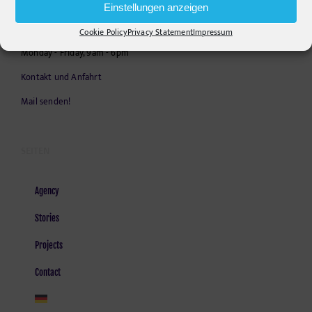
Einstellungen anzeigen
E-Mail:
info@pr-ide.de
Cookie Policy
Privacy Statement
Impressum
Opening Hours:
Monday - Friday, 9am - 6pm
Kontakt und Anfahrt
Mail senden!
SEITEN
Agency
Stories
Projects
Contact