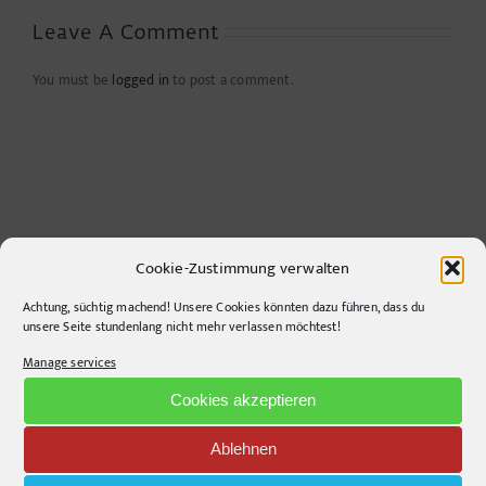
Leave A Comment
You must be
logged in
to post a comment.
Cookie-Zustimmung verwalten
Achtung, süchtig machend! Unsere Cookies könnten dazu führen, dass du
unsere Seite stundenlang nicht mehr verlassen möchtest!
CONTACT INFO
Manage services
pr-ide
Cookies akzeptieren
Krefelder Straße 11A
10555
Berlin
Ablehnen
Telephone:
+49306860203