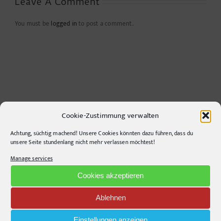
Leave A Comment
You must be
logged in
to post a comment.
Cookie-Zustimmung verwalten
Achtung, süchtig machend! Unsere Cookies könnten dazu führen, dass du
CONTACT INFO
unsere Seite stundenlang nicht mehr verlassen möchtest!
Manage services
pr-ide
Cookies akzeptieren
Krefelder Straße 11A
10555
Berlin
Ablehnen
Telephone:
+49306860203
E-Mail:
info@pr-ide.de
Einstellungen anzeigen