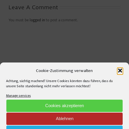
Leave A Comment
You must be
logged in
to post a comment.
Cookie-Zustimmung verwalten
Achtung, süchtig machend! Unsere Cookies könnten dazu führen, dass du
unsere Seite stundenlang nicht mehr verlassen möchtest!
CONTACT INFO
Manage services
pr-ide
Cookies akzeptieren
Krefelder Straße 11A
10555
Berlin
Ablehnen
Telephone:
+49306860203