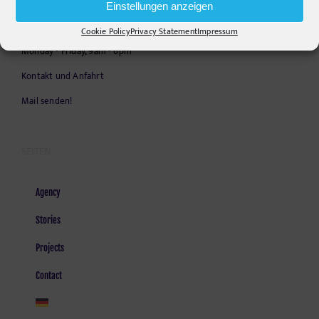
Einstellungen anzeigen
E-Mail:
info@pr-ide.de
Cookie Policy
Privacy Statement
Impressum
Opening Hours:
Monday - Friday, 9am - 6pm
Kontakt und Anfahrt
Mail senden!
SEITEN
Agency
Stories
Projects
Contact