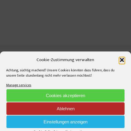
Cookie-Zustimmung verwalten
CONTACT INFO
Achtung, süchtig machend! Unsere Cookies könnten dazu führen, dass du
unsere Seite stundenlang nicht mehr verlassen möchtest!
pr-ide
Manage services
Krefelder Straße 11A
10555
Berlin
Cookies akzeptieren
Telephone:
+49306860203
Ablehnen
E-Mail:
info@pr-ide.de
Opening Hours:
Einstellungen anzeigen
Monday - Friday, 9am - 6pm