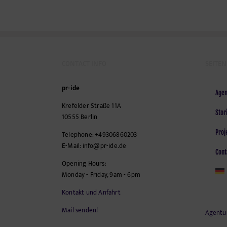
CONTACT INFO
SEITEN
pr-ide
Agen
Krefelder Straße 11A
Stor
10555
Berlin
Proj
Telephone:
+49306860203
E-Mail:
info@pr-ide.de
Cont
Opening Hours:
Monday - Friday, 9am - 6pm
Kontakt und Anfahrt
Mail senden!
Agentu