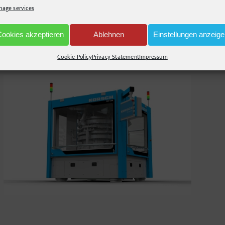
age services
XT 600
Cookies akzeptieren
Ablehnen
Einstellungen anzeig
Cookie Policy
Privacy Statement
Impressum