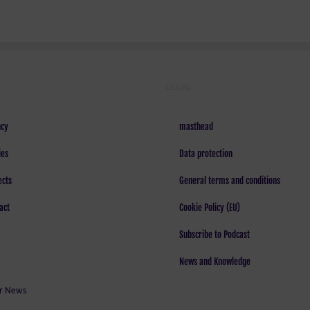
LEGAL
cy
masthead
ies
Data protection
ects
General terms and conditions
act
Cookie Policy (EU)
Subscribe to Podcast
News and Knowledge
r News