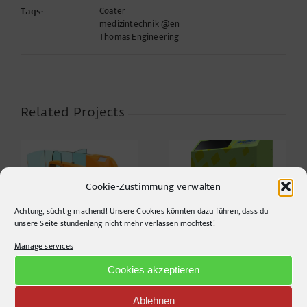
Coater
Tags:
medizintechnik @en
Thomas Engineering
Related Projects
Cookie-Zustimmung verwalten
Benchtop coater
Color concepts
study
Achtung, süchtig machend! Unsere Cookies könnten dazu führen, dass du
unsere Seite stundenlang nicht mehr verlassen möchtest!
Manage services
Cookies akzeptieren
Ablehnen