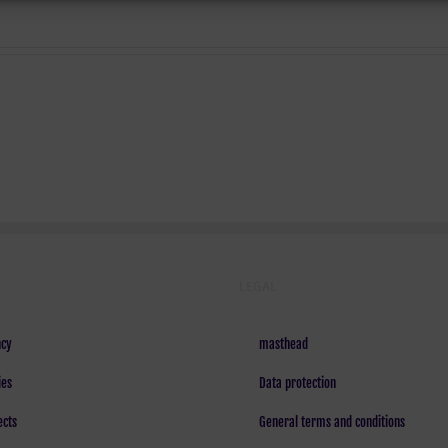
LEGAL
cy
masthead
ies
Data protection
ects
General terms and conditions