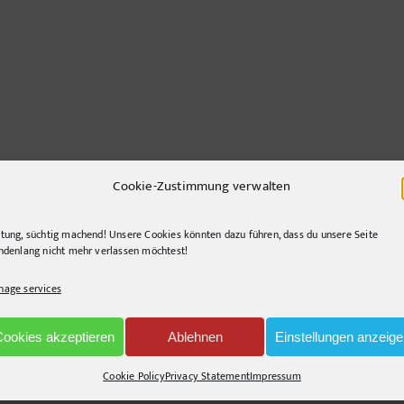
Cookie-Zustimmung verwalten
tung, süchtig machend! Unsere Cookies könnten dazu führen, dass du unsere Seite
ndenlang nicht mehr verlassen möchtest!
age services
Cookies akzeptieren
Ablehnen
Einstellungen anzeig
nd querlenkend, gerne segelnd. Immer auf der Suche nach innovativen Lösunge
Cookie Policy
Privacy Statement
Impressum