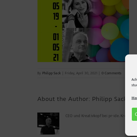
By
Philipp Sack
|
Friday, April 30, 2021
|
0 Comments
Ach
stu
Man
About the Author:
Philipp Sack
CEO und Kreativkopf bei pr-ide. Kreuz u