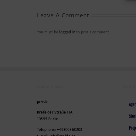
Leave A Comment
You must be
logged in
to post a comment.
CONTACT INFO
SEITEN
pr-ide
Agen
Krefelder Straße 11A
Stor
10555
Berlin
Proj
Telephone:
+49306860203