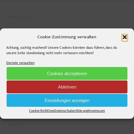
CONTACT INFO
pr-ide
Cookie-Zustimmung verwalten
Krefelder Straße 11A
Achtung, süchtig machend! Unsere Cookies könnten dazu führen, dass du
10555
Berlin
unsere Seite stundenlang nicht mehr verlassen möchtest!
Telephone:
+49306860203
Dienste verwalten
E-Mail:
info@pr-ide.de
Cookies akzeptieren
Opening Hours:
Monday - Friday, 9am - 6pm
Ablehnen
Kontakt und Anfahrt
Einstellungen anzeigen
Mail senden!
Cookie-Richtlinie
Datenschutzerklärung
Impressum
SEITEN