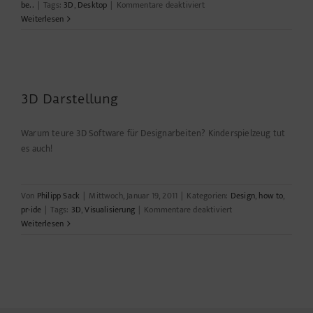
für
be..
|
Tags:
3D
,
Desktop
|
Kommentare deaktiviert
Desktop
Weiterlesen
in
3D
3D Darstellung
Warum teure 3D Software für Designarbeiten? Kinderspielzeug tut
es auch!
Von
Philipp Sack
|
Mittwoch, Januar 19, 2011
|
Kategorien:
Design
,
how to
,
für
pr-ide
|
Tags:
3D
,
Visualisierung
|
Kommentare deaktiviert
3D
Weiterlesen
Darstellung