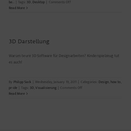
on
be..
|
Tags:
3D
,
Desktop
|
Comments Off
Desktop
Read More
in
3D
3D Darstellung
Warum teure 3D Software für Designarbeiten? Kinderspielzeug tut
es auch!
By
Philipp Sack
|
Wednesday, January 19, 2011
|
Categories:
Design
,
how to
,
on
pr-ide
|
Tags:
3D
,
Visualisierung
|
Comments Off
3D
Read More
Darstellung