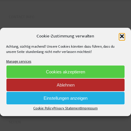
CONTACT INFO
pr-ide
Cookie-Zustimmung verwalten
Krefelder Straße 11A
Achtung, süchtig machend! Unsere Cookies könnten dazu führen, dass du
10555
Berlin
unsere Seite stundenlang nicht mehr verlassen möchtest!
Telephone:
+49306860203
Manage services
E-Mail:
info@pr-ide.de
Cookies akzeptieren
Opening Hours:
Monday - Friday, 9am - 6pm
Ablehnen
Kontakt und Anfahrt
Einstellungen anzeigen
Mail senden!
Cookie Policy
Privacy Statement
Impressum
SEITEN