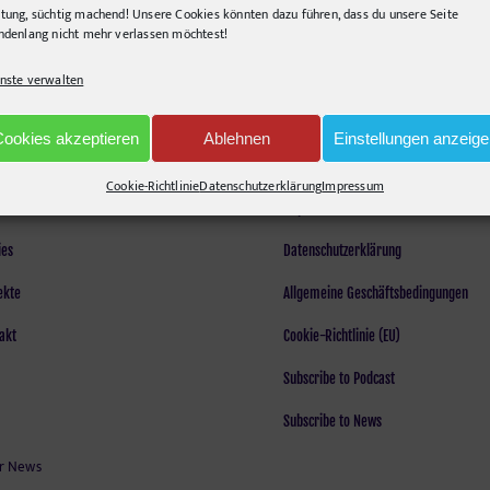
3D
tung, süchtig machend! Unsere Cookies könnten dazu führen, dass du unsere Seite
ndenlang nicht mehr verlassen möchtest!
nste verwalten
Cookies akzeptieren
Ablehnen
Einstellungen anzeig
LEGAL
Cookie-Richtlinie
Datenschutzerklärung
Impressum
tur
Impressum
ies
Datenschutzerklärung
ekte
Allgemeine Geschäftsbedingungen
akt
Cookie-Richtlinie (EU)
Subscribe to Podcast
Subscribe to News
r News