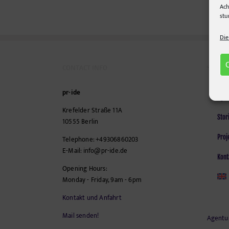
Ach
stu
Die
CONTACT INFO
SEITEN
pr-ide
Agen
Krefelder Straße 11A
Stor
10555
Berlin
Proj
Telephone:
+49306860203
E-Mail:
info@pr-ide.de
Kont
Opening Hours:
Monday - Friday, 9am - 6pm
Kontakt und Anfahrt
Mail senden!
Agentu