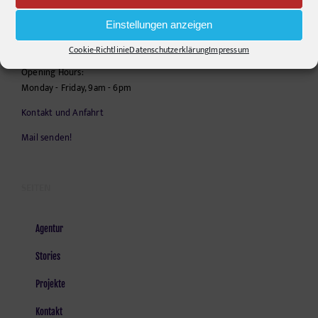
10555
Berlin
Einstellungen anzeigen
Telephone:
+49306860203
E-Mail:
info@pr-ide.de
Cookie-Richtlinie
Datenschutzerklärung
Impressum
Opening Hours:
Monday - Friday, 9am - 6pm
Kontakt und Anfahrt
Mail senden!
SEITEN
Agentur
Stories
Projekte
Kontakt