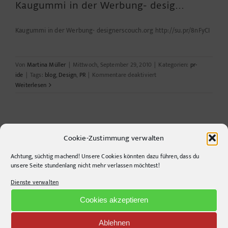
Kaugummi in der Werbung- desig…
Kaugummi in der Werbung- designerscouch.org http://su.pr/8nFyCI
Von
Martina Müller
|
Mittwoch, September 29, 2010
|
Kategorien:
pr-
für
ide
|
Tags:
blog
,
Design
,
PR
|
Kommentare deaktiviert
Kaugummi
Weiterlesen
in
der
Werbung-
desig…
Cookie-Zustimmung verwalten
Achtung, süchtig machend! Unsere Cookies könnten dazu führen, dass du
unsere Seite stundenlang nicht mehr verlassen möchtest!
CONTACT INFO
Dienste verwalten
Cookies akzeptieren
pr-ide
Krefelder Straße 11A
Ablehnen