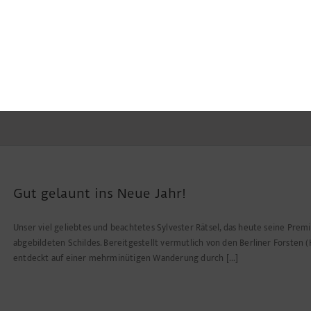
Gut gelaunt ins Neue Jahr!
Unser viel geliebtes und beachtetes Sylvester Rätsel, das heute seine Premi
abgebildeten Schildes. Bereitgestellt vermutlich von den Berliner Forsten 
entdeckt auf einer mehrminütigen Wanderung durch [...]