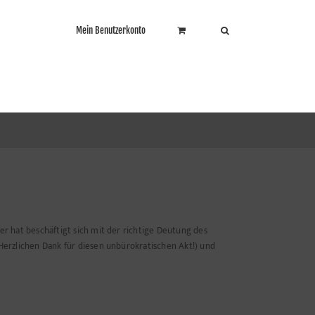
Mein Benutzerkonto
er hat beschäftigt sich mit der richtige Deutung des
(Herzlichen Dank für diesen unbürokratischen Akt!) und