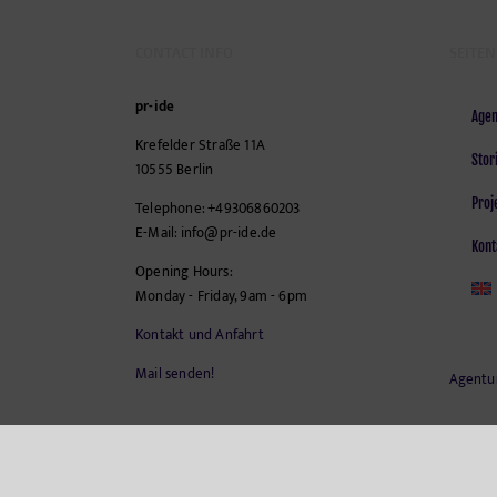
CONTACT INFO
SEITEN
pr-ide
Agen
Krefelder Straße 11A
Stor
10555
Berlin
Proj
Telephone:
+49306860203
E-Mail:
info@pr-ide.de
Kont
Opening Hours:
Monday - Friday, 9am - 6pm
Kontakt und Anfahrt
Mail senden!
Agentu
Copyright - 2001-2026 pr-ide | All Rights Reserved | Powered by