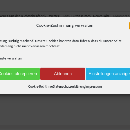
Neues aus der Buchstabenfabrik.
,
Wetter
|
Tags:
Guten Rutsch!
,
Neues Jahr
|
Kommentare
Cookie-Zustimmung verwalten
tung, süchtig machend! Unsere Cookies könnten dazu führen, dass du unsere Seite
Freitag gibt es Fisch!
ndenlang nicht mehr verlassen möchtest!
Auch zum Jahreswechsel gibt es gerne mal Fisch. Der passt immer noch auf 
nste verwalten
dritten Weihnachtstag einen leichten Aufstosser verursachen könnte . Klei
dem [...]
Cookies akzeptieren
Ablehnen
Einstellungen anzeig
Cookie-Richtlinie
Datenschutzerklärung
Impressum
esunddas
|
Tags:
Fest
,
Fisch
,
Freitag
,
Froh
,
Guten Rutsch!
,
weihnachten
|
Kommentare de