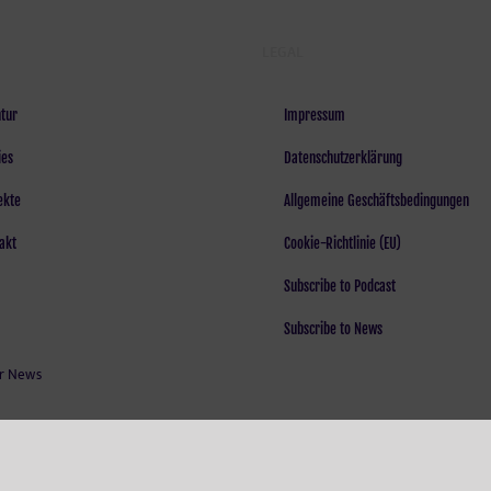
LEGAL
tur
Impressum
ies
Datenschutzerklärung
ekte
Allgemeine Geschäftsbedingungen
akt
Cookie-Richtlinie (EU)
Subscribe to Podcast
Subscribe to News
r News
 creative minds