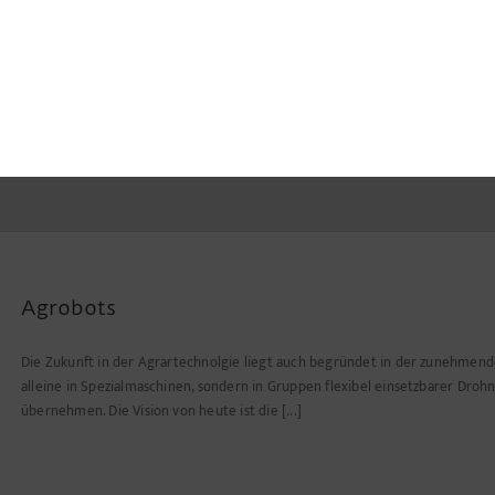
Agrobots
Die Zukunft in der Agrartechnolgie liegt auch begründet in der zunehmenden
alleine in Spezialmaschinen, sondern in Gruppen flexibel einsetzbarer Drohn
übernehmen. Die Vision von heute ist die [...]