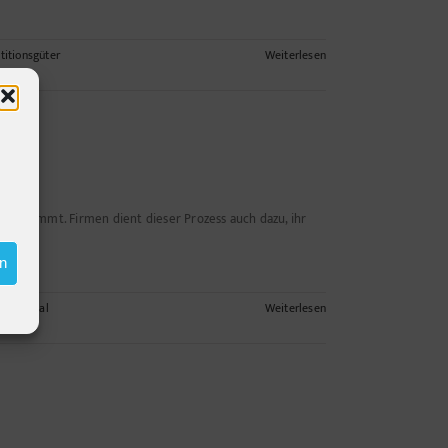
titionsgüter
Weiterlesen
rm bekommt. Firmen dient dieser Prozess auch dazu, ihr
en
,
Industrial
Weiterlesen