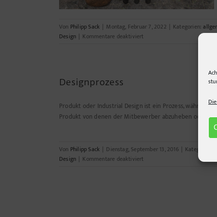
Von
Philipp Sack
|
Montag, Februar 7, 2022
|
Kategorien:
allge
für
Design
|
Kommentare deaktiviert
Agrobots
Ach
stu
Designprozess
Die
Produkt oder Industrial Design ist ein Prozess, während 
Produkt von denen der Mitbewerber abzuheben oder unte
Von
Philipp Sack
|
Dienstag, September 13, 2016
|
Kategorien:
für
Design
|
Kommentare deaktiviert
Designprozess