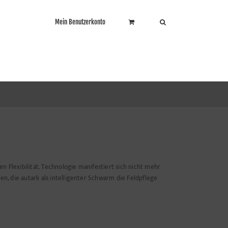
Mein Benutzerkonto
 Flexibilität. Technologie manifestiert sich nicht mehr
en, die autark als intelligenter Schwarm die Feldpflege