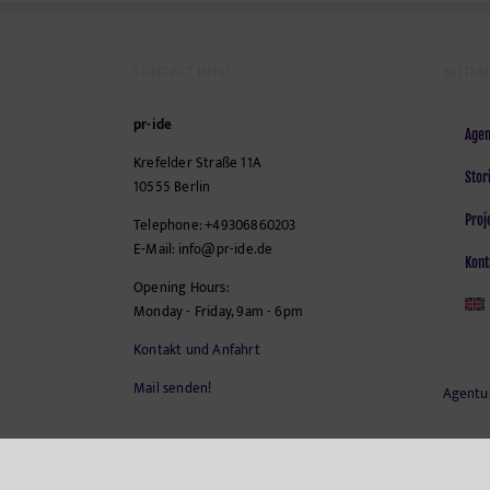
CONTACT INFO
SEITEN
pr-ide
Agen
Krefelder Straße 11A
Stor
10555
Berlin
Proj
Telephone:
+49306860203
E-Mail:
info@pr-ide.de
Kont
Opening Hours:
Monday - Friday, 9am - 6pm
Kontakt und Anfahrt
Mail senden!
Agentu