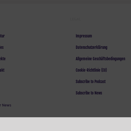
LEGAL
tur
Impressum
ies
Datenschutzerklärung
ekte
Allgemeine Geschäftsbedingungen
akt
Cookie-Richtlinie (EU)
Subscribe to Podcast
Subscribe to News
r News