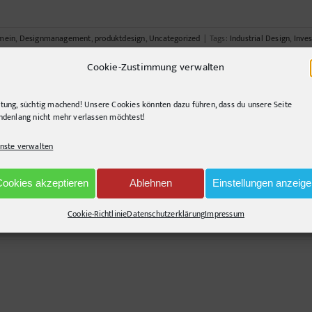
mein
,
Designmanagement
,
produktdesign
,
Uncategorized
|
Tags:
Industrial Design
,
Inves
Cookie-Zustimmung verwalten
tung, süchtig machend! Unsere Cookies könnten dazu führen, dass du unsere Seite
ndenlang nicht mehr verlassen möchtest!
nste verwalten
dessen ein Gegenstand eine für seinen Gebrauch und sein Umfeld sinnfällige Fo
rscheidbar zu machen. Man kann [...]
Cookies akzeptieren
Ablehnen
Einstellungen anzeig
Cookie-Richtlinie
Datenschutzerklärung
Impressum
Neues aus der Buchstabenfabrik.
,
Unter den Scanner geraten
|
Tags:
Design
,
Gestaltung