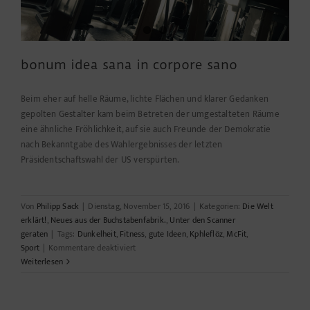
bonum idea sana in corpore sano
Beim eher auf helle Räume, lichte Flächen und klarer Gedanken
gepolten Gestalter kam beim Betreten der umgestalteten Räume
eine ähnliche Fröhlichkeit, auf sie auch Freunde der Demokratie
nach Bekanntgabe des Wahlergebnisses der letzten
Präsidentschaftswahl der US verspürten.
Von
Philipp Sack
|
Dienstag, November 15, 2016
|
Kategorien:
Die Welt
erklärt!
,
Neues aus der Buchstabenfabrik.
,
Unter den Scanner
geraten
|
Tags:
Dunkelheit
,
Fitness
,
gute Ideen
,
Kphleflöz
,
McFit
,
für
Sport
|
Kommentare deaktiviert
bonum
Weiterlesen
idea
sana
in