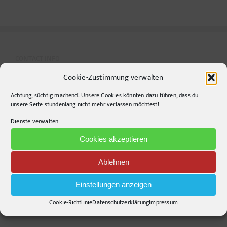
corpore
sano
CONTACT INFO
Cookie-Zustimmung verwalten
pr-ide
Achtung, süchtig machend! Unsere Cookies könnten dazu führen, dass du
Krefelder Straße 11A
unsere Seite stundenlang nicht mehr verlassen möchtest!
10555
Berlin
Dienste verwalten
Telephone:
+49306860203
Cookies akzeptieren
E-Mail:
info@pr-ide.de
Opening Hours:
Ablehnen
Monday - Friday, 9am - 6pm
Einstellungen anzeigen
Kontakt und Anfahrt
Cookie-Richtlinie
Datenschutzerklärung
Impressum
Mail senden!