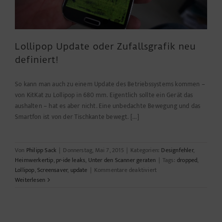
Lollipop Update oder Zufallsgrafik neu
definiert!
So kann man auch zu einem Update des Betriebssystems kommen –
von KitKat zu Lollipop in 680 mm. Eigentlich sollte ein Gerät das
aushalten – hat es aber nicht. Eine unbedachte Bewegung und das
Smartfon ist von der Tischkante bewegt. [...]
Von
Philipp Sack
|
Donnerstag, Mai 7, 2015
|
Kategorien:
Designfehler
,
Heimwerkertip
,
pr-ide leaks
,
Unter den Scanner geraten
|
Tags:
dropped
,
für
Lollipop
,
Screensaver
,
update
|
Kommentare deaktiviert
Lollipop
Weiterlesen
Update
oder
Zufallsgrafik
neu