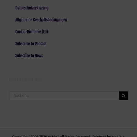
Datenschutzerklärung
Allgemeine Geschäftsbedingungen
Cookie-Richtlinie (EU)
Subscribe to Podcast
Subscribe to News
LOST AND FOUND
Suche
nach:
Copyright - 2001-2026 pr-ide | All Rights Reserved | Powered by creative