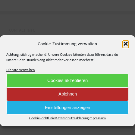
definiert!
CONTACT INFO
Cookie-Zustimmung verwalten
pr-ide
Achtung, süchtig machend! Unsere Cookies könnten dazu führen, dass du
Krefelder Straße 11A
unsere Seite stundenlang nicht mehr verlassen möchtest!
10555
Berlin
Dienste verwalten
Telephone:
+49306860203
E-Mail:
info@pr-ide.de
Cookies akzeptieren
Opening Hours:
Ablehnen
Monday - Friday, 9am - 6pm
Kontakt und Anfahrt
Einstellungen anzeigen
Mail senden!
Cookie-Richtlinie
Datenschutzerklärung
Impressum