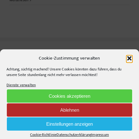
Weiterlesen
werden
nie
Rückerstattung
kein
Geld!
Cookie-Zustimmung verwalten
CONTACT INFO
Achtung, süchtig machend! Unsere Cookies könnten dazu führen, dass du
pr-ide
unsere Seite stundenlang nicht mehr verlassen möchtest!
Krefelder Straße 11A
Dienste verwalten
10555
Berlin
Cookies akzeptieren
Telephone:
+49306860203
E-Mail:
info@pr-ide.de
Ablehnen
Opening Hours:
Einstellungen anzeigen
Monday - Friday, 9am - 6pm
Cookie-Richtlinie
Datenschutzerklärung
Impressum
Kontakt und Anfahrt