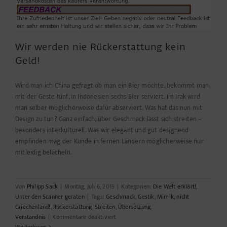
Wir werden nie Rückerstattung kein
Geld!
Wird man ich China gefragt ob man ein Bier möchte, bekommt man
mit der Geste fünf, in Indonesien sechs Bier serviert. Im Irak wird
man selber möglicherweise dafür abserviert. Was hat das nun mit
Design zu tun? Ganz einfach, über Geschmack lässt sich streiten –
besonders interkulturell. Was wir elegant und gut designend
empfinden mag der Kunde in fernen Ländern möglicherweise nur
mitleidig belächeln.
Von
Philipp Sack
|
Montag, Juli 6, 2015
|
Kategorien:
Die Welt erklärt!
,
Unter den Scanner geraten
|
Tags:
Geschmack
,
Gestik
,
Mimik
,
nicht
Griechenland!
,
Rückerstattung
,
Streiten
,
Übersetzung
,
für
Verständnis
|
Kommentare deaktiviert
Wir