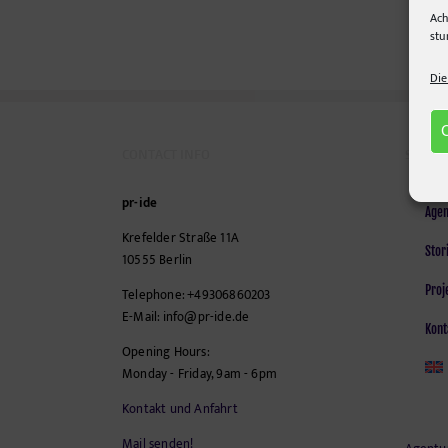
Ach
stu
Die
CONTACT INFO
SEITEN
pr-ide
Agen
Krefelder Straße 11A
Stor
10555
Berlin
Proj
Telephone:
+49306860203
E-Mail:
info@pr-ide.de
Kont
Opening Hours:
Monday - Friday, 9am - 6pm
Kontakt und Anfahrt
Mail senden!