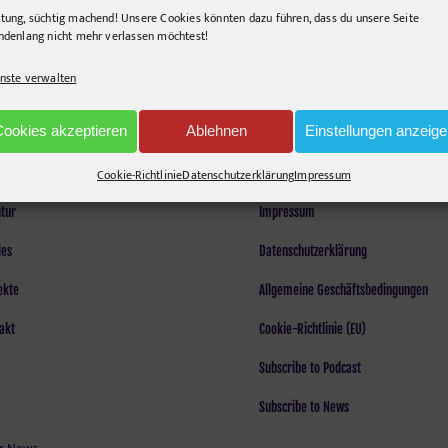
tung, süchtig machend! Unsere Cookies könnten dazu führen, dass du unsere Seite
ndenlang nicht mehr verlassen möchtest!
nste verwalten
Cookies akzeptieren
Ablehnen
Einstellungen anzeig
LEGAL
Cookie-Richtlinie
Datenschutzerklärung
Impressum
tur
Impressum
ies
Datenschutzerklärung
ekte
Allgemeine Geschäftsbedingungen
akt
Cookie-Richtlinie (EU)
Subscribe to Podcast
Subscribe to News