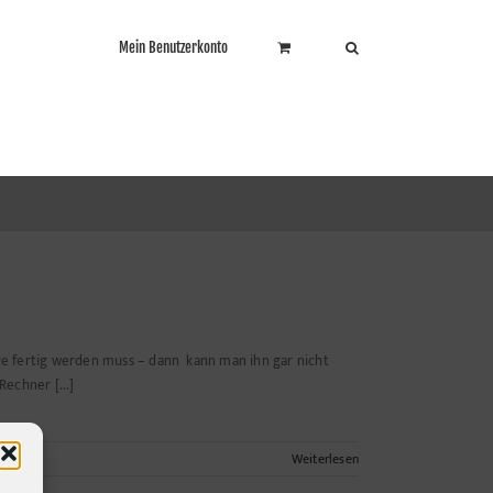
Mein Benutzerkonto
ere fertig werden muss – dann kann man ihn gar nicht
Rechner [...]
Weiterlesen