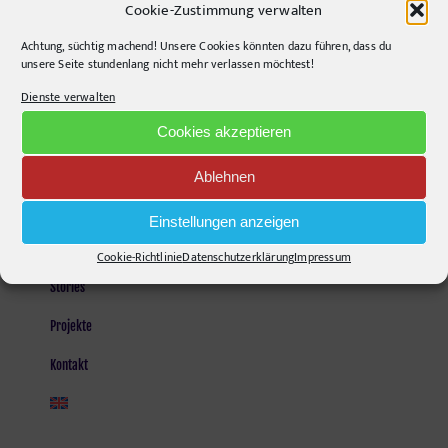
Cookie-Zustimmung verwalten
Opening Hours:
Achtung, süchtig machend! Unsere Cookies könnten dazu führen, dass du
Monday - Friday, 9am - 6pm
unsere Seite stundenlang nicht mehr verlassen möchtest!
Kontakt und Anfahrt
Dienste verwalten
Mail senden!
Cookies akzeptieren
Ablehnen
SEITEN
Einstellungen anzeigen
Agentur
Cookie-Richtlinie
Datenschutzerklärung
Impressum
Stories
Projekte
Kontakt