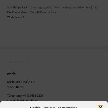
Von
Philipp Sack
|
Dienstag, April 22, 2014
|
Kategorien:
allgemein
|
Tags:
Du
,
Kundendienst
,
Sie
|
19 Kommentare
Weiterlesen
CONTACT INFO
pr-ide
Krefelder Straße 11A
10555
Berlin
Telephone:
+49306860203
E-Mail:
info@pr-ide.de
Cookie-Zustimmung verwalten