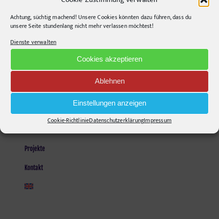
Opening Hours:
Monday - Friday, 9am - 6pm
Achtung, süchtig machend! Unsere Cookies könnten dazu führen, dass du
unsere Seite stundenlang nicht mehr verlassen möchtest!
Kontakt und Anfahrt
Dienste verwalten
Mail senden!
Cookies akzeptieren
Ablehnen
SEITEN
Einstellungen anzeigen
Agentur
Cookie-Richtlinie
Datenschutzerklärung
Impressum
Stories
Projekte
Kontakt