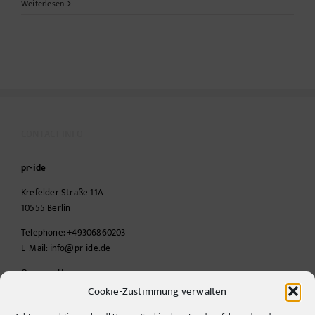
Weiterlesen
CONTACT INFO
pr-ide
Krefelder Straße 11A
10555
Berlin
Telephone:
+49306860203
E-Mail:
info@pr-ide.de
Opening Hours:
Monday - Friday, 9am - 6pm
Cookie-Zustimmung verwalten
Kontakt und Anfahrt