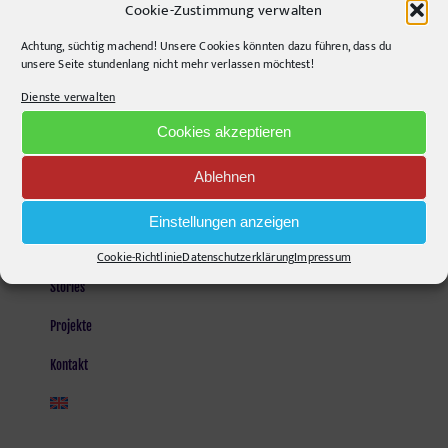
Cookie-Zustimmung verwalten
Opening Hours:
Achtung, süchtig machend! Unsere Cookies könnten dazu führen, dass du
Monday - Friday, 9am - 6pm
unsere Seite stundenlang nicht mehr verlassen möchtest!
Kontakt und Anfahrt
Dienste verwalten
Mail senden!
Cookies akzeptieren
Ablehnen
SEITEN
Einstellungen anzeigen
Agentur
Cookie-Richtlinie
Datenschutzerklärung
Impressum
Stories
Projekte
Kontakt