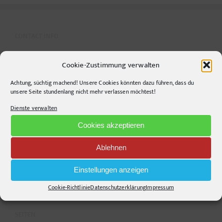
CONTACT INFO
pr-ide
Cookie-Zustimmung verwalten
Krefelder Straße 11A
Achtung, süchtig machend! Unsere Cookies könnten dazu führen, dass du
10555
Berlin
unsere Seite stundenlang nicht mehr verlassen möchtest!
Telephone:
+49306860203
Dienste verwalten
E-Mail:
info@pr-ide.de
Cookies akzeptieren
Opening Hours:
Monday - Friday, 9am - 6pm
Ablehnen
Kontakt und Anfahrt
Einstellungen anzeigen
Mail senden!
Cookie-Richtlinie
Datenschutzerklärung
Impressum
SEITEN