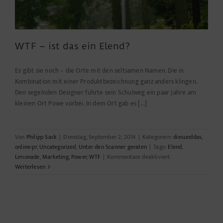
WTF – ist das ein Elend?
Es gibt sie noch – die Orte mit den seltsamen Namen. Die in
Kombination mit einer Produktbezeichnung ganz anders klingen.
Den segelnden Designer führte sein Schulweg ein paar Jahre am
kleinen Ort Powe vorbei. In dem Ort gab es [...]
Von
Philipp Sack
|
Dienstag, September 2, 2014
|
Kategorien:
diesunddas
,
online-pr
,
Uncategorized
,
Unter den Scanner geraten
|
Tags:
Elend
,
für
Limonade
,
Marketing
,
Power
,
WTF
|
Kommentare deaktiviert
WTF
Weiterlesen
–
ist
das
ein
Elend?