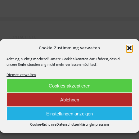
CONTACT INFO
Cookie-Zustimmung verwalten
pr-ide
Achtung, süchtig machend! Unsere Cookies könnten dazu führen, dass du
Krefelder Straße 11A
unsere Seite stundenlang nicht mehr verlassen möchtest!
10555
Berlin
Dienste verwalten
Telephone:
+49306860203
Cookies akzeptieren
E-Mail:
info@pr-ide.de
Opening Hours:
Ablehnen
Monday - Friday, 9am - 6pm
Einstellungen anzeigen
Kontakt und Anfahrt
Cookie-Richtlinie
Datenschutzerklärung
Impressum
Mail senden!