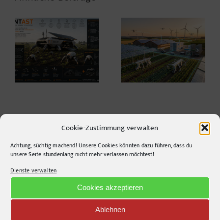
Warum die
Agrarwelt 2035 –
Energiewende auf
Landwirtschaft nach
dem Acker nicht im
dem Wendepunkt*
Motorraum beginnt
Cookie-Zustimmung verwalten
Achtung, süchtig machend! Unsere Cookies könnten dazu führen, dass du
unsere Seite stundenlang nicht mehr verlassen möchtest!
CONTACT INFO
Dienste verwalten
pr-ide
Cookies akzeptieren
Krefelder Straße 11A
Ablehnen
10555
Berlin