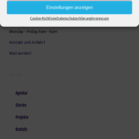
Telephone:
+49306860203
Einstellungen anzeigen
E-Mail:
info@pr-ide.de
Cookie-Richtlinie
Datenschutzerklärung
Impressum
Opening Hours:
Monday - Friday, 9am - 6pm
Kontakt und Anfahrt
Mail senden!
SEITEN
Agentur
Stories
Projekte
Kontakt