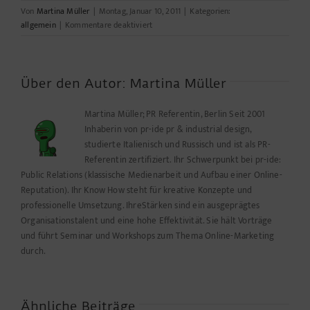
Von
Martina Müller
|
Montag, Januar 10, 2011
|
Kategorien:
für
allgemein
|
Kommentare deaktiviert
#AVUS
2011
http://goo.gl/NT0Tn
Über den Autor:
Martina Müller
Martina Müller; PR Referentin, Berlin Seit 2001
Inhaberin von pr-ide pr & industrial design,
studierte Italienisch und Russisch und ist als PR-
Referentin zertifiziert. Ihr Schwerpunkt bei pr-ide:
Public Relations (klassische Medienarbeit und Aufbau einer Online-
Reputation). Ihr Know How steht für kreative Konzepte und
professionelle Umsetzung. IhreStärken sind ein ausgeprägtes
Organisationstalent und eine hohe Effektivität. Sie hält Vorträge
und führt Seminar und Workshops zum Thema Online-Marketing
durch.
Ähnliche Beiträge