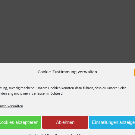
Cookie-Zustimmung verwalten
tung, süchtig machend! Unsere Cookies könnten dazu führen, dass du unsere Seite
lin
,
tourismus
|
Tags:
Berlin
,
Grüne Woche
,
GurkenGekko
|
1 Kommentar
ndenlang nicht mehr verlassen möchtest!
nste verwalten
Cookies akzeptieren
Ablehnen
Einstellungen anzeig