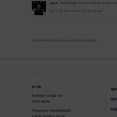
psack
Donnerstag, 13. Januar 2011 um 4:08 p.m. 
Noch zur Info: vom 21. bis 30. Januar!
Die Kommentarfunktion wurde geschlossen.
CONTACT INFO
SEITEN
pr-ide
Agen
Krefelder Straße 11A
Stor
10555
Berlin
Proj
Telephone:
+49306860203
E-Mail:
info@pr-ide.de