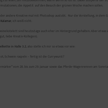
ogs zu lesen, um mitzubekommen, was in Berlin so los ist. Dabei stolperte der 
ermutationen, die Appetit auf den Besuch der grünen Woche machen sollen.
n oder andere Kreative mal mit Photoshop austobt. Nur die Vorstellung, in dem
 Kalamar
, ich weiß nicht.
einekotelett sind heutzutage auch eher im Hintergrund gehalten. Aber etwas w
t, liebe Kreativ-Kollegen).
kette in Halle 3.2
, also stelle ich mir so etwas vor wie:
tot, Schwein raspeln – fertig ist die Currywurst?
rmärker“ vom 28. bis zum 29. Januar sowie das Pferde-Wagenrennen am Sonntag,