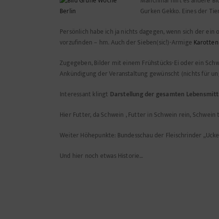
Manchmal hilft es andere Bl
Gurken Gekko. Eines der Ti
Persönlich habe ich ja nichts dagegen, wenn sich der ei
vorzufinden – hm. Auch der Sieben(sic!)-Armige
Karotten
Zugegeben, Bilder mit einem Frühstücks-Ei oder ein Schw
Ankündigung der Veranstaltung gewünscht (nichts für ungu
Interessant klingt
Darstellung der gesamten Lebensmittel
Hier Futter, da Schwein , Futter in Schwein rein, Schwein 
Weiter Höhepunkte: Bundesschau der Fleischrinder „Ucke
Und hier noch etwas Historie…