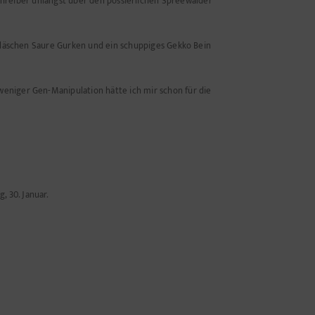
Schreiber unlängst über den possierlichen Spreewälder
 Gläschen Saure Gurken und ein schuppiges Gekko Bein
eniger Gen-Manipulation hätte ich mir schon für die
 30. Januar.