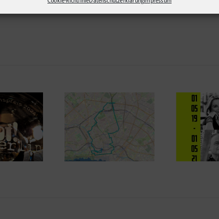
nd querlenkend, gerne segelnd. Immer auf der Suche nach innovativen Lösunge
Cookie-Richtlinie
Datenschutzerklärung
Impressum
Zw
smus PR fängt vor
20 Jahre!
und
er Haustür an!