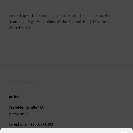
Von
Philipp Sack
|
Donnerstag, Januar 13, 2011
|
Kategorien:
Berlin
,
tourismus
|
Tags:
Berlin
,
Grüne Woche
,
GurkenGekko
|
1 Kommentar
Weiterlesen
CONTACT INFO
pr-ide
Krefelder Straße 11A
10555
Berlin
Telephone:
+49306860203
E-Mail:
info@pr-ide.de