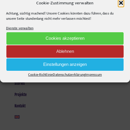
Cookie-Zustimmung verwalten
Opening Hours:
Achtung, süchtig machend! Unsere Cookies könnten dazu führen, dass du
Monday - Friday, 9am - 6pm
unsere Seite stundenlang nicht mehr verlassen möchtest!
Kontakt und Anfahrt
Dienste verwalten
Mail senden!
Cookies akzeptieren
Ablehnen
SEITEN
Einstellungen anzeigen
Agentur
Cookie-Richtlinie
Datenschutzerklärung
Impressum
Stories
Projekte
Kontakt