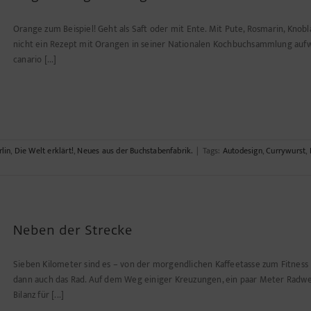
Abfallprodukt
der
Orange zum Beispiel! Geht als Saft oder mit Ente. Mit Pute, Rosmarin, Knobl
Raumfahrt?
nicht ein Rezept mit Orangen in seiner Nationalen Kochbuchsammlung aufwe
canario [...]
rlin
,
Die Welt erklärt!
,
Neues aus der Buchstabenfabrik.
|
Tags:
Autodesign
,
Currywurst
,
Neben der Strecke
Sieben Kilometer sind es – von der morgendlichen Kaffeetasse zum Fitness
dann auch das Rad. Auf dem Weg einiger Kreuzungen, ein paar Meter Radw
Bilanz für [...]