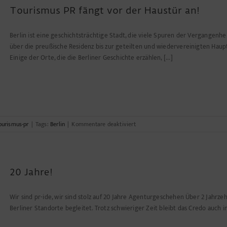
Tourismus PR fängt vor der Haustür an!
Berlin ist eine geschichtsträchtige Stadt, die viele Spuren der Vergangenh
über die preußische Residenz bis zur geteilten und wiedervereinigten Haup
Einige der Orte, die die Berliner Geschichte erzählen, [...]
für
ourismus-pr
|
Tags:
Berlin
|
Kommentare deaktiviert
Tourismus
PR
fängt
vor
20 Jahre!
der
Haustür
an!
Wir sind pr-ide, wir sind stolz auf 20 Jahre Agenturgeschehen Über 2 Jahrze
Berliner Standorte begleitet. Trotz schwieriger Zeit bleibt das Credo auch in