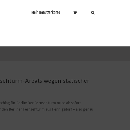
Mein Benutzerkonto
nsehturm-Areals wegen statischer
hlag für Berlin: Der Fernsehturm muss ab sofort
 den Berliner Fernsehturm aus Hennigsdorf – also genau