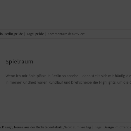
für
in
,
Berlin
,
pr-ide
|
Tags:
pr-ide
|
Kommentare deaktiviert
20
Jahre!
Spielraum
Wenn ich mir Spielplätze in Berlin so ansehe – dann stellt sich mir häufig d
In meiner Kindheit waren Rundlauf und Drehscheibe die Highlights, um die Gr
n
,
Design
,
Neues aus der Buchstabenfabrik.
,
Word zum Freitag
|
Tags:
Design im öffentl