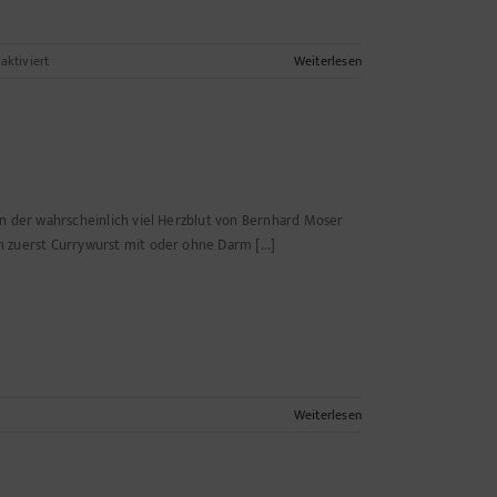
für
ktiviert
Weiterlesen
Berlin
in
Schock:
Sperrung
des
gesamten
Fernsehturm-
 in der wahrscheinlich viel Herzblut von Bernhard Moser
Areals
en zuerst Currywurst mit oder ohne Darm [...]
wegen
statischer
Mängel!*
Weiterlesen