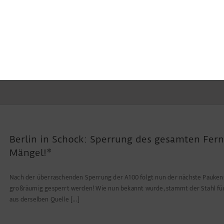
Berlin in Schock: Sperrung des gesamten Fer
Mängel!*
Nach der überraschenden Sperrung der A100 folgt nun der nächste Paukensc
großräumig gesperrt werden! Wie nun bekannt wurde, stammt der Stahl für
aus derselben Quelle [...]