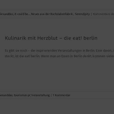
diesunddas
,
it could be..
,
Neues aus der Buchstabenfabrik.
,
Serendipity
|
Kommentare dea
Kulinarik mit Herzblut – die eat! berlin
Es gibt sie noch – die inspirierenden Veranstaltungen in Berlin. Eine davon,
steckt, ist die eat! berlin. Wenn man an Essen in Berlin denkt, kommen viel
iesunddas
,
tourismus-pr
,
Veranstaltung
|
1 Kommentar