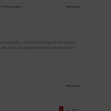
93 Kommentare
Weiterlesen
ischen Gesetze – dem Grundsatz folgend: Nun geht gar
n. Was ist das, die sogenannte Panoramafreiheit? Ganz
Weiterlesen
oramafreiheit,
hm
1
2
Vor