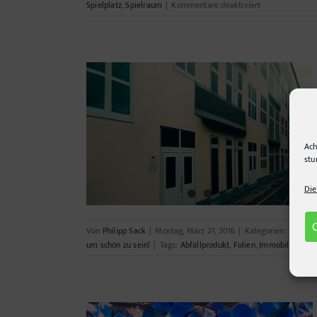
für
Spielplatz
,
Spielraum
|
Kommentare deaktiviert
Spielraum
fallprodukt der
Ach
stu
Die
Von
Philipp Sack
|
Montag, März 21, 2016
|
Kategorien:
Berlin
,
B
um schön zu sein!
|
Tags:
Abfallprodukt
,
Folien
,
Immobilien
,
Tar