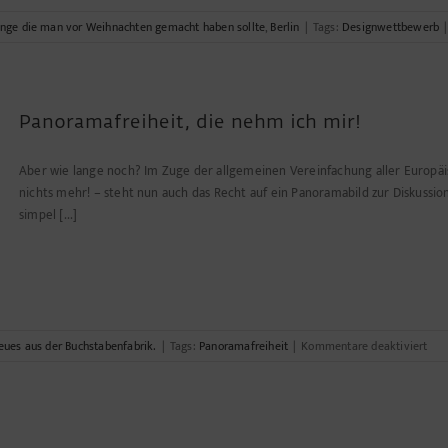
inge die man vor Weihnachten gemacht haben sollte
,
Berlin
|
Tags:
Designwettbewerb
|
Panoramafreiheit, die nehm ich mir!
Aber wie lange noch? Im Zuge der allgemeinen Vereinfachung aller Europä
nichts mehr! – steht nun auch das Recht auf ein Panoramabild zur Diskussio
simpel [...]
für
eues aus der Buchstabenfabrik.
|
Tags:
Panoramafreiheit
|
Kommentare deaktiviert
Pan
die
ne
ich
mir!