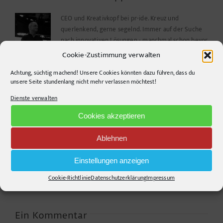
CEO und Kreativkopf bei pr-ide. Kreuz und
querlenkend, gerne segelnd. Immer auf der Suche
nach innovativen Lösungen - manchmal schon bevor
das Problem erkannt wurde.
Cookie-Zustimmung verwalten
Achtung, süchtig machend! Unsere Cookies könnten dazu führen, dass du
unsere Seite stundenlang nicht mehr verlassen möchtest!
Ähnliche Beiträge
Dienste verwalten
Cookies akzeptieren
Warum die
Ablehnen
Agrarwelt 2035 –
Energiewende auf
Landwirtschaft nach
dem Acker nicht im
Einstellungen anzeigen
dem Wendepunkt*
Motorraum beginnt
Cookie-Richtlinie
Datenschutzerklärung
Impressum
Ein Kommentar