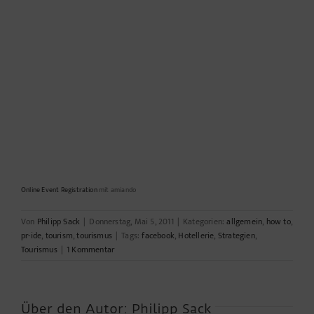
Online Event Registration
mit amiando
Von
Philipp Sack
|
Donnerstag, Mai 5, 2011
|
Kategorien:
allgemein
,
how to
,
pr-ide
,
tourism
,
tourismus
|
Tags:
facebook
,
Hotellerie
,
Strategien
,
Tourismus
|
1 Kommentar
Über den Autor:
Philipp Sack