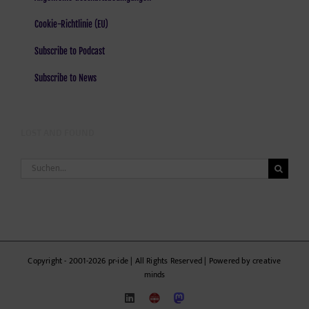
Cookie-Richtlinie (EU)
Subscribe to Podcast
Subscribe to News
LOST AND FOUND
Suche
nach:
Copyright - 2001-2026 pr-ide | All Rights Reserved | Powered by creative
minds
LinkedIn
ZWEE'N
Mastodon
HALB