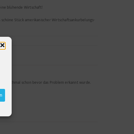
eine blühende Wirtschaft!
as schöne Stück amerikanischer Wirtschaftsankurbelungs-
entar
n - manchmal schon bevor das Problem erkannt wurde.
en