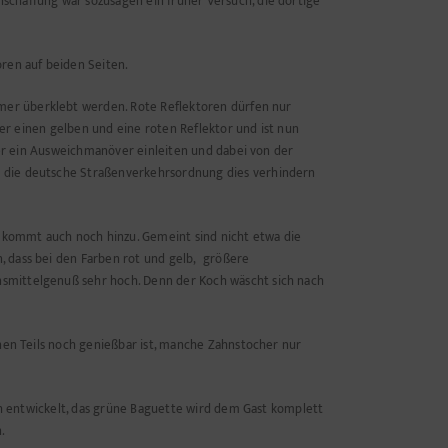
schaffung war sozusagen ein früher Versuch, die dortige
oren auf beiden Seiten.
mer überklebt werden. Rote Reflektoren dürfen nur
ker einen gelben und eine roten Reflektor und ist nun
e er ein Ausweichmanöver einleiten und dabei von der
ss die deutsche Straßenverkehrsordnung dies verhindern
n kommt auch noch hinzu. Gemeint sind nicht etwa die
, dass bei den Farben rot und gelb, größere
nsmittelgenuß sehr hoch. Denn der Koch wäscht sich nach
ünen Teils noch genießbar ist, manche Zahnstocher nur
sch entwickelt, das grüne Baguette wird dem Gast komplett
.