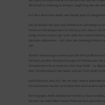
Das Agenturmoped wurde vor Jahrzehnten aus den Staaten 
Wirtschaft in Schwung zu bringen. Langfristig war das woh
Auf dem deutschen Markt war damals auch ein baugleiches 
Das US-Modell hat auch zwei Reflektoren, allerdings ist 
hinten an Fahrzeugen sein. Es könnte ja sein, dass in der
völlig verwirrt, weil er gar nicht weiß ob er einem Fahrz
Fahrbahn abkommen – evtl. über den Gehweg brettern und
soll.
Ähnlich Verwirrungen wollen auch die Wirtschaftsminister
Parteien, sondern Kennzeichnungen für Restaurants, die 
Umsatzeinbrüche zu erwarten sind. Grün heißt – zu allg
dem Toilettenbesuch die Hände und der Fisch stinkt nicht
Gelb bedeutet, dass sich die ein oder andere Kakerlake s
einmal benutzt wurden und neben Bier auch andere warm
Rot hingegen, heißt: bloß keinen Schritt in dieses Etabli
serviert, die Kakerlaken tanzen Polka auf dem gärenden 