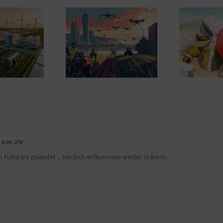
?
grarwelt 2035 –
Wenn Geiz die Leine
in 
dwirtschaft nach
durchscheuert
m Wendepunkt*
Sys
 p.m. Uhr
 Fuhrpark gelandet … Herzlich willkommen wieder in Berlin.