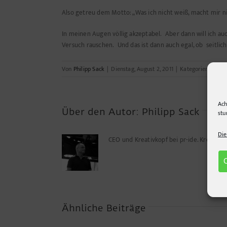
Also getreu dem Motto: „Was ich nicht weiß, macht mir ni
In meinen Augen völlig akzeptabel. Aber dann will ich a
Versuch rauschen. Und das ist dann auch egal, ob seitlich
Von
Philipp Sack
|
Dienstag, August 2, 2011
|
Kategorien:
allge
Ach
Über den Autor:
Philipp Sack
stu
Die
CEO und Kreativkopf bei pr-ide. Kreuz u
Ähnliche Beiträge