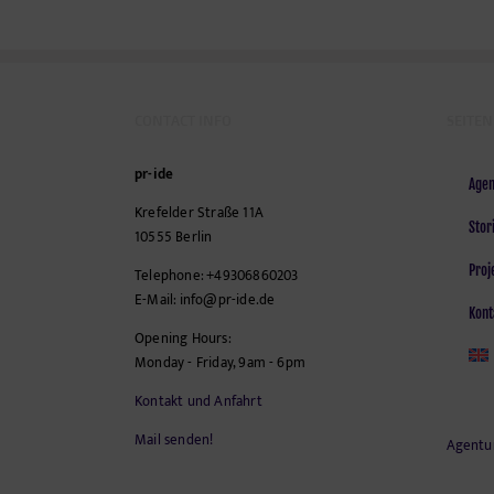
CONTACT INFO
SEITEN
pr-ide
Agen
Krefelder Straße 11A
Stor
10555
Berlin
Proj
Telephone:
+49306860203
E-Mail:
info@pr-ide.de
Kont
Opening Hours:
Monday - Friday, 9am - 6pm
Kontakt und Anfahrt
Mail senden!
Agentu