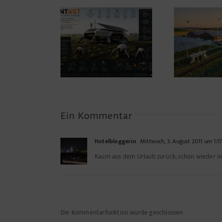
Warum die
A
Energiewende auf dem
ANTAST
Lan
Acker nicht im
de
Motorraum beginnt
Ein Kommentar
Hotelbloggerin
Mittwoch, 3. August 2011 um 1:17
Kaum aus dem Urlaub zurück, schon wieder im
Die Kommentarfunktion wurde geschlossen.