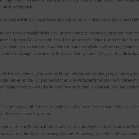
importiert- (Nein – die Marke ist nicht die von David seinen Söhnen) – die An
l nicht erfolgreich.
Modell erhältlich. Etwas leiser, doppelt so teuer und mit zwei gelben Reflekt
einer rot. Um die zweijährliche TÜV-Untersuchung zu bestehen,
muss der rote im
 Dunkelheit ein LKW Fahrer seitlich auf das Motorrad zufährt. Nun sieht der Truc
eug seitlich oder von hinten drauf fährt. In seiner möglichen Verwirrung könnt
 die Stoßstange dabei in eine Restauranttür rammen. Völlig verständlich, da
 verhindern. Hier sind es aber nicht nur die Farben rot und gelb, sondern grü
obige Farben an die Tür pappen können. Die Wirtschaftsminister befürchten nun
emeine Information – die Überlebenschancen in dem Restaurant sind nach Lebe
.
ich in der abgekühlten Friteuse trollte, das Baguette nach Abschneiden des gr
e Getränke serviert werden.
ssment zu setzen. Denn: im Kühlschrank hat sich intelligentes Leben auf dem Fi
Krautsalat und der Koch ist eh wegen seiner Hepatitis gerade beim Medizinmann