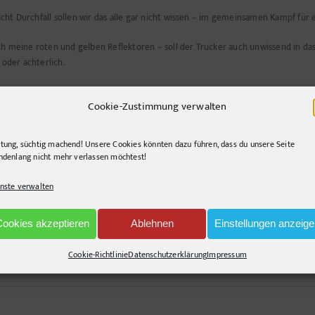
cht Durchfall sollen wir das alle gar nicht wissen – im gemeinsamen Kampf für 
uch meine roten und gelben Reflektoren – soll der Trucker auch unwissend in d
 oder achterlich.
mein
,
Zu wahr um schön zu sein!
|
Tags:
Ampel
,
Aufschwung
,
Bauchschmerzen
|
1 Komm
Cookie-Zustimmung verwalten
tung, süchtig machend! Unsere Cookies könnten dazu führen, dass du unsere Seite
ndenlang nicht mehr verlassen möchtest!
nste verwalten
nd querlenkend, gerne segelnd. Immer auf der Suche nach innovativen Lösunge
Cookies akzeptieren
Ablehnen
Einstellungen anzeig
Cookie-Richtlinie
Datenschutzerklärung
Impressum