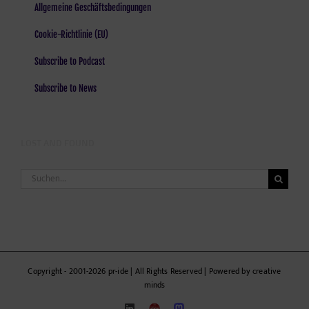
Allgemeine Geschäftsbedingungen
Cookie-Richtlinie (EU)
Subscribe to Podcast
Subscribe to News
LOST AND FOUND
Suche
nach:
Copyright - 2001-2026 pr-ide | All Rights Reserved | Powered by creative
minds
LinkedIn
ZWEE'N
Mastodon