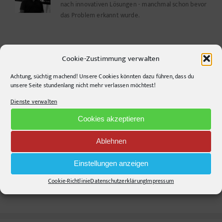
nach innovativen Lösungen - manchmal schon bevor
das Problem erkannt wurde.
Ähnliche Beiträge
Cookie-Zustimmung verwalten
Achtung, süchtig machend! Unsere Cookies könnten dazu führen, dass du
unsere Seite stundenlang nicht mehr verlassen möchtest!
Dienste verwalten
Warum die
Agrarwelt 2035 –
Energiewende auf
Landwirtschaft nach
Cookies akzeptieren
dem Acker nicht im
dem Wendepunkt*
Motorraum beginnt
Ablehnen
Die Kommentarfunktion wurde geschlossen.
Einstellungen anzeigen
Cookie-Richtlinie
Datenschutzerklärung
Impressum