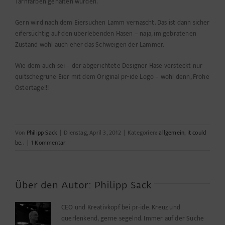
Tarnfarben gehalten wurden.
Gern wird nach dem Eiersuchen Lamm vernascht. Das ist dann sicher
eifersüchtig auf den überlebenden Hasen – naja, im gebratenen
Zustand wohl auch eher das Schweigen der Lämmer.
Wie dem auch sei – der abgerichtete Designer Hase versteckt nur
quitschegrüne Eier mit dem Original pr-ide Logo – wohl denn, Frohe
Ostertage!!!
Von
Philipp Sack
|
Dienstag, April 3, 2012
|
Kategorien:
allgemein
,
it could
be..
|
1 Kommentar
Über den Autor:
Philipp Sack
CEO und Kreativkopf bei pr-ide. Kreuz und
querlenkend, gerne segelnd. Immer auf der Suche