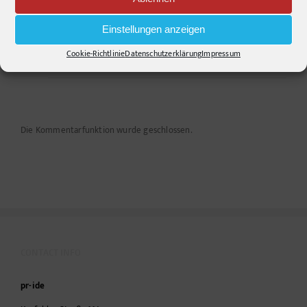
Einstellungen anzeigen
psack
Mittwoch, 1. August 2012 um 4:22 p.m. Uhr
Irgendwo ist immer ein kleiner Lichtblick ;)
Cookie-Richtlinie
Datenschutzerklärung
Impressum
Die Kommentarfunktion wurde geschlossen.
CONTACT INFO
pr-ide