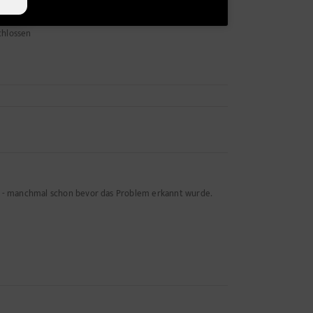
chlossen
n - manchmal schon bevor das Problem erkannt wurde.