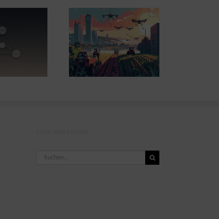
Agrarwelt 2035 –
Design Study: Eine
ndwirtschaft nach
offene Idee gegen
em Wendepunkt*
zunehmende Hitze
LOST AND FOUND
Suche
nach: