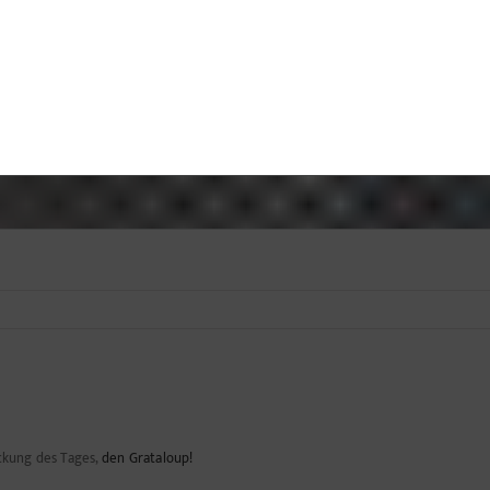
ckung des Tages,
den Grataloup!