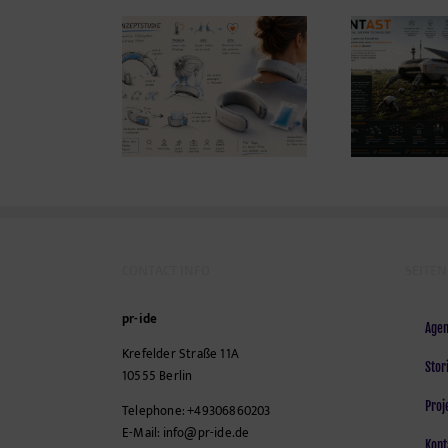
gn Study: Eine
Ener
ene Idee gegen
ANTAST
ehmende Hitze
Mo
CONTACT INFO
SEITEN
pr-ide
Agen
Krefelder Straße 11A
Stor
10555
Berlin
Proj
Telephone:
+49306860203
E-Mail:
info@pr-ide.de
Kont