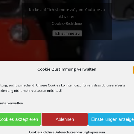
Klicke auf "Ich stimme zu", um Youtube zu
aktivieren
Cookie-Richtlinie
Ich stimme zu
Cookie-Zustimmung verwalten
tung, süchtig machend! Unsere Cookies könnten dazu führen, dass du unsere Seite
ndenlang nicht mehr verlassen möchtest!
nste verwalten
Cookies akzeptieren
Ablehnen
Einstellungen anzeig
Cookie-Richtlinie
Datenschutzerklärung
Impressum