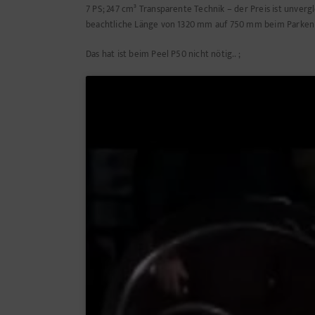
7 PS; 247 cm³ Transparente Technik – der Preis ist unverg
beachtliche Länge von 1320 mm auf 750 mm beim Parken 
Das hat ist beim Peel P50 nicht nötig.. ;