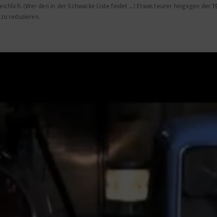
leichlich. (Wer den in der Schwacke Liste findet …) Etwas teurer hingegen der
1
zu reduzieren.