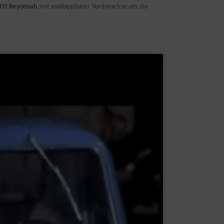
951 Reyonnah
, mit einklappbarer Vorderachse um die