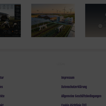
Warum die
giewende auf dem
Design ist keine
La
Acker nicht im
Kosmetik.
d
torraum beginnt
LEGAL
tur
Impressum
ies
Datenschutzerklärung
ekte
Allgemeine Geschäftsbedingungen
akt
Cookie-Richtlinie (EU)