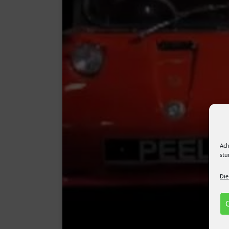
Ach
stu
Die