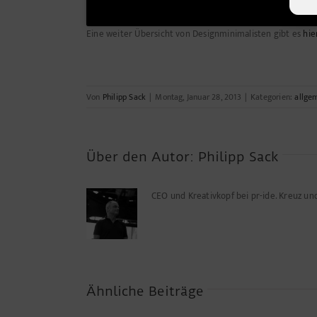
Eine weiter Übersicht von Designminimalisten gibt es
hie
Von
Philipp Sack
|
Montag, Januar 28, 2013
|
Kategorien:
allge
Über den Autor:
Philipp Sack
CEO und Kreativkopf bei pr-ide. Kreuz u
Ähnliche Beiträge